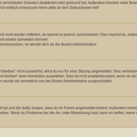
s verschieden Gründen deaktiviert oder gelöscht hat. Außerdem löschen viele Boar
ch einfach erneut und nimm aktiv an den Diskussionen teil!
wort nicht wieder mitteilen, du kannst es jedoch zurücksetzen. Dies machst du, in
hnell wieder anmelden können.
 zurückzusetzen, so wende dich an die Board-Administration.
eiben“ nicht auswählst, wirst du nur für eine Sitzung angemeldet. Dies verhinde
 bleiben“ beim Anmelden auswählen. Dies ist nicht empfehlenswert, wenn du dich 
nn wurde sie vermutlich von der Board-Administration ausgeschaltet.
ellt hat und die dafür sorgen, dass du im Forum angemeldet bleibst. Außerdem ermö
 wurden. Wenn du Probleme bei der An- oder Abmeldung hast, kann es helfen, wenn 