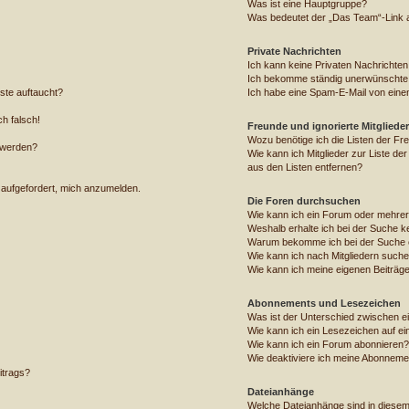
Was ist eine Hauptgruppe?
Was bedeutet der „Das Team“-Link au
Private Nachrichten
Ich kann keine Privaten Nachrichten
Ich bekomme ständig unerwünschte 
ste auftaucht?
Ich habe eine Spam-E-Mail von einem
ch falsch!
Freunde und ignorierte Mitglieder
Wozu benötige ich die Listen der Fre
 werden?
Wie kann ich Mitglieder zur Liste der
aus den Listen entfernen?
 aufgefordert, mich anzumelden.
Die Foren durchsuchen
Wie kann ich ein Forum oder mehre
Weshalb erhalte ich bei der Suche k
Warum bekomme ich bei der Suche e
Wie kann ich nach Mitgliedern such
Wie kann ich meine eigenen Beiträg
Abonnements und Lesezeichen
Was ist der Unterschied zwischen 
Wie kann ich ein Lesezeichen auf e
Wie kann ich ein Forum abonnieren?
Wie deaktiviere ich meine Abonneme
itrags?
Dateianhänge
Welche Dateianhänge sind in diese