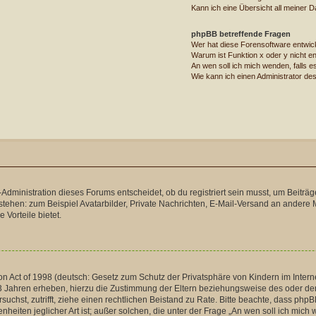
Kann ich eine Übersicht all meiner 
phpBB betreffende Fragen
Wer hat diese Forensoftware entwic
Warum ist Funktion x oder y nicht en
An wen soll ich mich wenden, falls 
Wie kann ich einen Administrator de
dministration dieses Forums entscheidet, ob du registriert sein musst, um Beiträge zu
stehen: zum Beispiel Avatarbilder, Private Nachrichten, E-Mail-Versand an andere Mi
 Vorteile bietet.
 Act of 1998 (deutsch: Gesetz zum Schutz der Privatsphäre von Kindern im Internet
 Jahren erheben, hierzu die Zustimmung der Eltern beziehungsweise des oder der 
versuchst, zutrifft, ziehe einen rechtlichen Beistand zu Rate. Bitte beachte, dass p
nheiten jeglicher Art ist; außer solchen, die unter der Frage „An wen soll ich mic