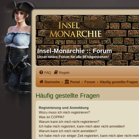
Insel-Monarchie :: Forum
Unser neues Forum für alle IM begeisterten!
FAQ
Regeln
Startseite
Portal
Forum
Häufig gestellte Fragen
Häufig gestellte Fragen
Registrierung und Anmeldung
Wozu muss ich mich registrieren?
Was ist COPPA?
Warum kann ich mich nicht registrieren?
Ich habe mich registriert, kann mich aber nicht anmelden!
Warum kann ich mich nicht anmelden?
Ich habe mich vor einiger Zeit registriert, kann mich aber nicht m