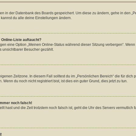
ngen in der Datenbank des Boards gespeichert. Um diese zu ändern, gehe in den „Pe
 kannst du alle deine Einstellungen ändern.
 Online-Liste auftaucht?
ungen eine Option „Meinen Online-Status während dieser Sitzung verbergen“. Wenn 
s unsichtbarer Besucher gezählt.
igenen Zeitzone. In diesem Fall solltest du im „Persönlichen Bereich“ die für dich p
enn du noch nicht registriert bist, ist dies ein guter Grund, dies jetzt zu tun.
 immer noch falsch!
tellt hast und die Zeit trotzdem noch falsch ist, geht die Uhr des Servers vermutlic
l!