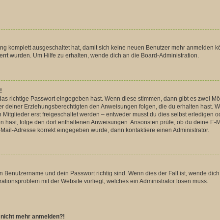
rung komplett ausgeschaltet hat, damit sich keine neuen Benutzer mehr anmelden k
rrt wurden. Um Hilfe zu erhalten, wende dich an die Board-Administration.
!
das richtige Passwort eingegeben hast. Wenn diese stimmen, dann gibt es zwei M
der deiner Erziehungsberechtigten den Anweisungen folgen, die du erhalten hast. Wen
glieder erst freigeschaltet werden – entweder musst du dies selbst erledigen oder
lten hast, folge den dort enthaltenen Anweisungen. Ansonsten prüfe, ob du deine 
 E-Mail-Adresse korrekt eingegeben wurde, dann kontaktiere einen Administrator.
in Benutzername und dein Passwort richtig sind. Wenn dies der Fall ist, wende dic
urationsproblem mit der Website vorliegt, welches ein Administrator lösen muss.
er nicht mehr anmelden?!