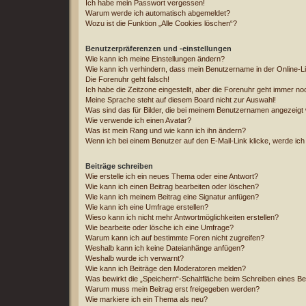
Ich habe mein Passwort vergessen!
Warum werde ich automatisch abgemeldet?
Wozu ist die Funktion „Alle Cookies löschen“?
Benutzerpräferenzen und -einstellungen
Wie kann ich meine Einstellungen ändern?
Wie kann ich verhindern, dass mein Benutzername in der Online-Li
Die Forenuhr geht falsch!
Ich habe die Zeitzone eingestellt, aber die Forenuhr geht immer no
Meine Sprache steht auf diesem Board nicht zur Auswahl!
Was sind das für Bilder, die bei meinem Benutzernamen angezeigt
Wie verwende ich einen Avatar?
Was ist mein Rang und wie kann ich ihn ändern?
Wenn ich bei einem Benutzer auf den E-Mail-Link klicke, werde ich
Beiträge schreiben
Wie erstelle ich ein neues Thema oder eine Antwort?
Wie kann ich einen Beitrag bearbeiten oder löschen?
Wie kann ich meinem Beitrag eine Signatur anfügen?
Wie kann ich eine Umfrage erstellen?
Wieso kann ich nicht mehr Antwortmöglichkeiten erstellen?
Wie bearbeite oder lösche ich eine Umfrage?
Warum kann ich auf bestimmte Foren nicht zugreifen?
Weshalb kann ich keine Dateianhänge anfügen?
Weshalb wurde ich verwarnt?
Wie kann ich Beiträge den Moderatoren melden?
Was bewirkt die „Speichern“-Schaltfläche beim Schreiben eines Be
Warum muss mein Beitrag erst freigegeben werden?
Wie markiere ich ein Thema als neu?