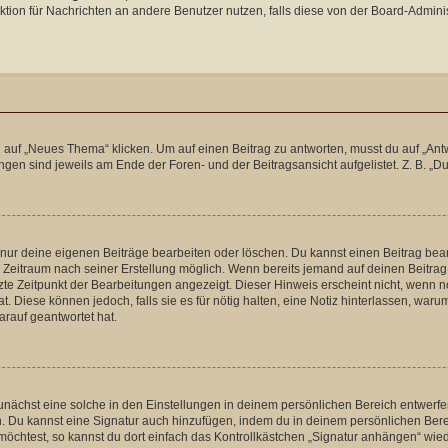
unktion für Nachrichten an andere Benutzer nutzen, falls diese von der Board-Admi
f „Neues Thema“ klicken. Um auf einen Beitrag zu antworten, musst du auf „Antwort
gen sind jeweils am Ende der Foren- und der Beitragsansicht aufgelistet. Z. B. „Du
u nur deine eigenen Beiträge bearbeiten oder löschen. Du kannst einen Beitrag be
ten Zeitraum nach seiner Erstellung möglich. Wenn bereits jemand auf deinen Beitrag
tzte Zeitpunkt der Bearbeitungen angezeigt. Dieser Hinweis erscheint nicht, wenn 
t. Diese können jedoch, falls sie es für nötig halten, eine Notiz hinterlassen, war
arauf geantwortet hat.
nächst eine solche in den Einstellungen in deinem persönlichen Bereich entwerfen.
n. Du kannst eine Signatur auch hinzufügen, indem du in deinem persönlichen Ber
öchtest, so kannst du dort einfach das Kontrollkästchen „Signatur anhängen“ wied