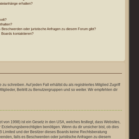
Dateianhänge erhalten?
kelt?
thalten?
es Beschwerden oder juristische Anfragen zu diesem Forum gibt?
s Boards kontaktieren?
 schreiben. Auf jeden Fall erhältst du als registriertes Mitglied Zugriff
tglieder, Beitritt zu Benutzergruppen und so weiter. Wir empfehlen dir
 von 1998) ist ein Gesetz in den USA, welches festlegt, dass Websites,
Erziehungsberechtigten benötigen. Wenn du dir unsicher bist, ob dies
hpBB Limited und der Besitzer dieses Boards keine Rechtsberatung
h wenden, falls es Beschwerden oder juristische Anfragen zu diesem