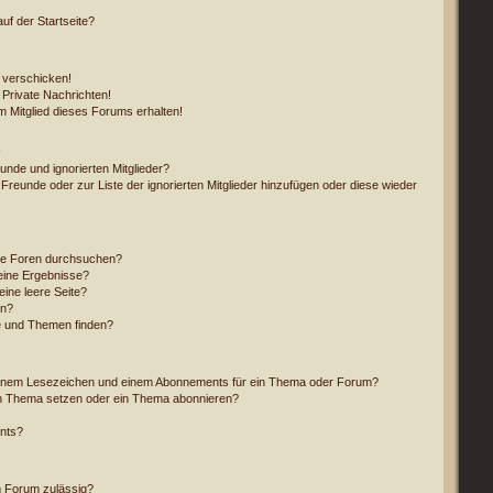
f der Startseite?
 verschicken!
Private Nachrichten!
 Mitglied dieses Forums erhalten!
unde und ignorierten Mitglieder?
 Freunde oder zur Liste der ignorierten Mitglieder hinzufügen oder diese wieder
re Foren durchsuchen?
eine Ergebnisse?
ine leere Seite?
en?
e und Themen finden?
einem Lesezeichen und einem Abonnements für ein Thema oder Forum?
in Thema setzen oder ein Thema abonnieren?
nts?
m Forum zulässig?