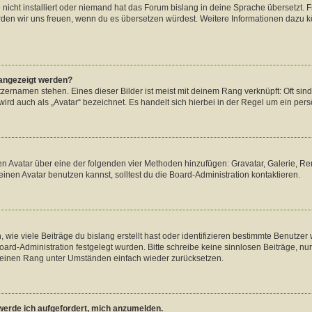
nicht installiert oder niemand hat das Forum bislang in deine Sprache übersetzt. 
, würden wir uns freuen, wenn du es übersetzen würdest. Weitere Informationen dazu
 angezeigt werden?
zernamen stehen. Eines dieser Bilder ist meist mit deinem Rang verknüpft: Oft sin
rd auch als „Avatar“ bezeichnet. Es handelt sich hierbei in der Regel um ein persö
inen Avatar über eine der folgenden vier Methoden hinzufügen: Gravatar, Galerie,
nen Avatar benutzen kannst, solltest du die Board-Administration kontaktieren.
wie viele Beiträge du bislang erstellt hast oder identifizieren bestimmte Benutz
 Board-Administration festgelegt wurden. Bitte schreibe keine sinnlosen Beiträge,
 deinen Rang unter Umständen einfach wieder zurücksetzen.
 werde ich aufgefordert, mich anzumelden.