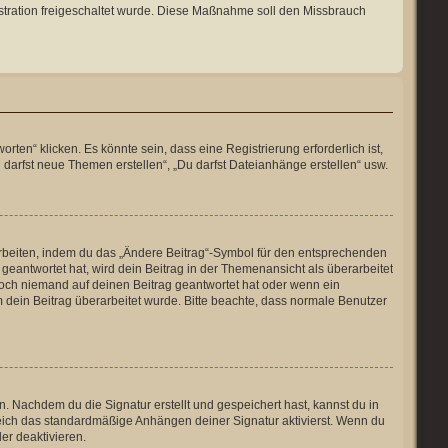
nistration freigeschaltet wurde. Diese Maßnahme soll den Missbrauch
en“ klicken. Es könnte sein, dass eine Registrierung erforderlich ist,
 darfst neue Themen erstellen“, „Du darfst Dateianhänge erstellen“ usw.
arbeiten, indem du das „Ändere Beitrag“-Symbol für den entsprechenden
 geantwortet hat, wird dein Beitrag in der Themenansicht als überarbeitet
noch niemand auf deinen Beitrag geantwortet hat oder wenn ein
um dein Beitrag überarbeitet wurde. Bitte beachte, dass normale Benutzer
 Nachdem du die Signatur erstellt und gespeichert hast, kannst du in
eich das standardmäßige Anhängen deiner Signatur aktivierst. Wenn du
er deaktivieren.