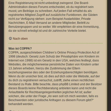
Eine Registrierung ist nicht unbedingt zwingend. Die Board-
Administration dieses Forums entscheidet, ob du registriert sein
musst, um Beiträge zu schreiben. Auf jeden Fall erhältst du als
registriertes Mitglied Zugriff auf zusätzliche Funktionen, die Gästen
nicht zur Verfügung stehen: zum Beispiel Avatarbilder, Private
Nachrichten, E-Mail-Versand an andere Mitglieder, Beitritt zu
Benutzergruppen und so weiter. Wir empfehlen dir eine Anmeldung,
da sie schnell erledigt ist und dir zahlreiche Vorteile bietet.
Nach oben
Was ist COPPA?
COPPA, ausgeschrieben Children’s Online Privacy Protection Act of
1998 (deutsch: Gesetz zum Schutz der Privatsphäre von Kindern im
Internet von 1998) ist ein Gesetz in den USA, welches festlegt, dass
Websites, die möglicherweise persönliche Daten von Kindern unter
13 Jahren erheben, hierzu die Zustimmung der Eltern
beziehungsweise des oder der Erziehungsberechtigten benötigen.
Wenn du dir unsicher bist, ob dies auf dich oder die Website, auf der
du dich zu registrieren versuchst, zutrifft, ziehe einen rechtlichen
Beistand zu Rate. Bitte beachte, dass phpBB Limited und der Besitzer
dieses Boards keine Rechtsberatung anbieten kann und nicht die
Anlaufstelle für Rechtsangelegenheiten jeglicher Art ist; außer
solchen, die unter der Frage „An wen soll ich mich wenden, falls es
Beschwerden oder juristische Anfragen zu diesem Forum gibt?“
behandelt werden.