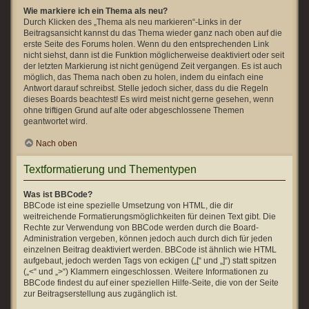
Wie markiere ich ein Thema als neu?
Durch Klicken des „Thema als neu markieren“-Links in der
Beitragsansicht kannst du das Thema wieder ganz nach oben auf die
erste Seite des Forums holen. Wenn du den entsprechenden Link
nicht siehst, dann ist die Funktion möglicherweise deaktiviert oder seit
der letzten Markierung ist nicht genügend Zeit vergangen. Es ist auch
möglich, das Thema nach oben zu holen, indem du einfach eine
Antwort darauf schreibst. Stelle jedoch sicher, dass du die Regeln
dieses Boards beachtest! Es wird meist nicht gerne gesehen, wenn
ohne triftigen Grund auf alte oder abgeschlossene Themen
geantwortet wird.
Nach oben
Textformatierung und Thementypen
Was ist BBCode?
BBCode ist eine spezielle Umsetzung von HTML, die dir
weitreichende Formatierungsmöglichkeiten für deinen Text gibt. Die
Rechte zur Verwendung von BBCode werden durch die Board-
Administration vergeben, können jedoch auch durch dich für jeden
einzelnen Beitrag deaktiviert werden. BBCode ist ähnlich wie HTML
aufgebaut, jedoch werden Tags von eckigen („[“ und „]“) statt spitzen
(„<“ und „>“) Klammern eingeschlossen. Weitere Informationen zu
BBCode findest du auf einer speziellen Hilfe-Seite, die von der Seite
zur Beitragserstellung aus zugänglich ist.