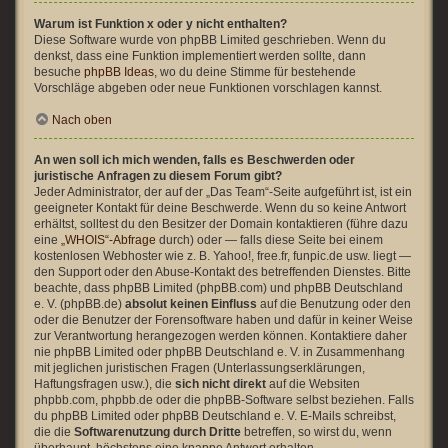
Warum ist Funktion x oder y nicht enthalten?
Diese Software wurde von phpBB Limited geschrieben. Wenn du
denkst, dass eine Funktion implementiert werden sollte, dann
besuche
phpBB Ideas
, wo du deine Stimme für bestehende
Vorschläge abgeben oder neue Funktionen vorschlagen kannst.
Nach oben
An wen soll ich mich wenden, falls es Beschwerden oder
juristische Anfragen zu diesem Forum gibt?
Jeder Administrator, der auf der „Das Team“-Seite aufgeführt ist, ist ein
geeigneter Kontakt für deine Beschwerde. Wenn du so keine Antwort
erhältst, solltest du den Besitzer der Domain kontaktieren (führe dazu
eine
„WHOIS“-Abfrage
durch) oder — falls diese Seite bei einem
kostenlosen Webhoster wie z. B. Yahoo!, free.fr, funpic.de usw. liegt —
den Support oder den Abuse-Kontakt des betreffenden Dienstes. Bitte
beachte, dass phpBB Limited (phpBB.com) und phpBB Deutschland
e. V. (phpBB.de)
absolut keinen Einfluss
auf die Benutzung oder den
oder die Benutzer der Forensoftware haben und dafür in keiner Weise
zur Verantwortung herangezogen werden können. Kontaktiere daher
nie phpBB Limited oder phpBB Deutschland e. V. in Zusammenhang
mit jeglichen juristischen Fragen (Unterlassungserklärungen,
Haftungsfragen usw.), die
sich nicht direkt
auf die Websiten
phpbb.com, phpbb.de oder die phpBB-Software selbst beziehen. Falls
du phpBB Limited oder phpBB Deutschland e. V. E-Mails schreibst,
die die
Softwarenutzung durch Dritte
betreffen, so wirst du, wenn