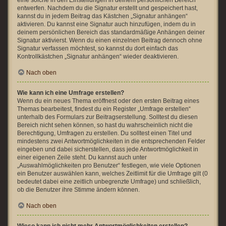
eine solche in den Einstellungen in deinem persönlichen Bereich
entwerfen. Nachdem du die Signatur erstellt und gespeichert hast,
kannst du in jedem Beitrag das Kästchen „Signatur anhängen“
aktivieren. Du kannst eine Signatur auch hinzufügen, indem du in
deinem persönlichen Bereich das standardmäßige Anhängen deiner
Signatur aktivierst. Wenn du einen einzelnen Beitrag dennoch ohne
Signatur verfassen möchtest, so kannst du dort einfach das
Kontrollkästchen „Signatur anhängen“ wieder deaktivieren.
Nach oben
Wie kann ich eine Umfrage erstellen?
Wenn du ein neues Thema eröffnest oder den ersten Beitrag eines
Themas bearbeitest, findest du ein Register „Umfrage erstellen“
unterhalb des Formulars zur Beitragserstellung. Solltest du diesen
Bereich nicht sehen können, so hast du wahrscheinlich nicht die
Berechtigung, Umfragen zu erstellen. Du solltest einen Titel und
mindestens zwei Antwortmöglichkeiten in die entsprechenden Felder
eingeben und dabei sicherstellen, dass jede Antwortmöglichkeit in
einer eigenen Zeile steht. Du kannst auch unter
„Auswahlmöglichkeiten pro Benutzer“ festlegen, wie viele Optionen
ein Benutzer auswählen kann, welches Zeitlimit für die Umfrage gilt (0
bedeutet dabei eine zeitlich unbegrenzte Umfrage) und schließlich,
ob die Benutzer ihre Stimme ändern können.
Nach oben