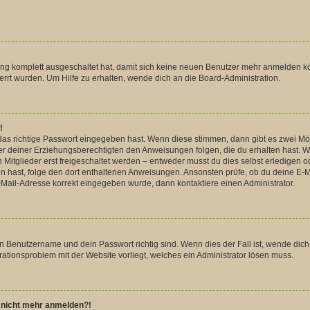
rung komplett ausgeschaltet hat, damit sich keine neuen Benutzer mehr anmelden k
rrt wurden. Um Hilfe zu erhalten, wende dich an die Board-Administration.
!
das richtige Passwort eingegeben hast. Wenn diese stimmen, dann gibt es zwei M
der deiner Erziehungsberechtigten den Anweisungen folgen, die du erhalten hast. Wen
glieder erst freigeschaltet werden – entweder musst du dies selbst erledigen oder
lten hast, folge den dort enthaltenen Anweisungen. Ansonsten prüfe, ob du deine 
 E-Mail-Adresse korrekt eingegeben wurde, dann kontaktiere einen Administrator.
in Benutzername und dein Passwort richtig sind. Wenn dies der Fall ist, wende dic
urationsproblem mit der Website vorliegt, welches ein Administrator lösen muss.
er nicht mehr anmelden?!