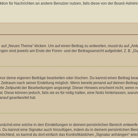
unktion für Nachrichten an andere Benutzer nutzen, falls diese von der Board-Admi
f „Neues Thema“ klicken. Um auf einen Beitrag zu antworten, musst du auf „Antwort
gen sind jeweils am Ende der Foren- und der Beitragsansicht aufgelistet. Z. B. „Du
u nur deine eigenen Beiträge bearbeiten oder löschen. Du kannst einen Beitrag be
ten Zeitraum nach seiner Erstellung möglich. Wenn bereits jemand auf deinen Beitrag
tzte Zeitpunkt der Bearbeitungen angezeigt. Dieser Hinweis erscheint nicht, wenn 
t. Diese können jedoch, falls sie es für nötig halten, eine Notiz hinterlassen, war
arauf geantwortet hat.
nächst eine solche in den Einstellungen in deinem persönlichen Bereich entwerfen.
n. Du kannst eine Signatur auch hinzufügen, indem du in deinem persönlichen Ber
öchtest, so kannst du dort einfach das Kontrollkästchen „Signatur anhängen“ wied