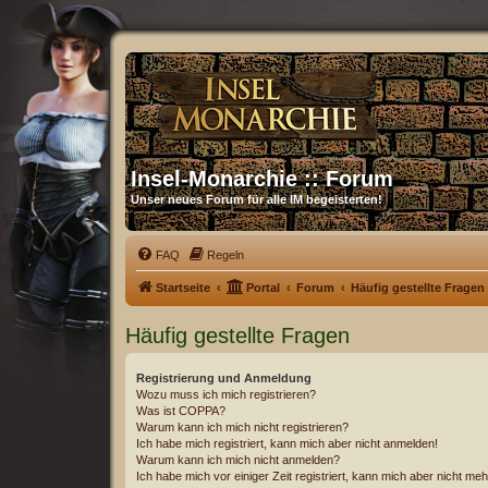
Insel-Monarchie :: Forum
Unser neues Forum für alle IM begeisterten!
FAQ
Regeln
Startseite
Portal
Forum
Häufig gestellte Fragen
Häufig gestellte Fragen
Registrierung und Anmeldung
Wozu muss ich mich registrieren?
Was ist COPPA?
Warum kann ich mich nicht registrieren?
Ich habe mich registriert, kann mich aber nicht anmelden!
Warum kann ich mich nicht anmelden?
Ich habe mich vor einiger Zeit registriert, kann mich aber nicht m