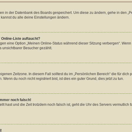
ngen in der Datenbank des Boards gespeichert. Um diese zu ändern, gehe in den „Pe
 kannst du alle deine Einstellungen ändern.
 Online-Liste auftaucht?
ungen eine Option „Meinen Online-Status während dieser Sitzung verbergen“. Wenn 
s unsichtbarer Besucher gezählt.
igenen Zeitzone. In diesem Fall solltest du im „Persönlichen Bereich“ die für dich p
enn du noch nicht registriert bist, ist dies ein guter Grund, dies jetzt zu tun.
 immer noch falsch!
tellt hast und die Zeit trotzdem noch falsch ist, geht die Uhr des Servers vermutlic
l!