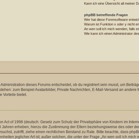
Kann ich eine Übersicht all meiner 
phpBB betreffende Fragen
Wer hat diese Forensoftware entwic
Warum ist Funktion x oder y nicht en
An wen soll ich mich wenden, falls 
Wie kann ich einen Administrator de
dministration dieses Forums entscheidet, ob du registriert sein musst, um Beiträge zu
stehen: zum Beispiel Avatarbilder, Private Nachrichten, E-Mail-Versand an andere Mi
 Vorteile bietet.
 Act of 1998 (deutsch: Gesetz zum Schutz der Privatsphäre von Kindern im Internet
 Jahren erheben, hierzu die Zustimmung der Eltern beziehungsweise des oder der 
versuchst, zutrifft, ziehe einen rechtlichen Beistand zu Rate. Bitte beachte, dass p
nheiten jeglicher Art ist; außer solchen, die unter der Frage „An wen soll ich mic