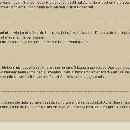
s verschieden Gründen deaktiviert oder gelöscht hat. Außerdem löschen viele Boar
ch einfach erneut und nimm aktiv an den Diskussionen teil!
wort nicht wieder mitteilen, du kannst es jedoch zurücksetzen. Dies machst du, in
hnell wieder anmelden können.
 zurückzusetzen, so wende dich an die Board-Administration.
eiben“ nicht auswählst, wirst du nur für eine Sitzung angemeldet. Dies verhinde
 bleiben“ beim Anmelden auswählen. Dies ist nicht empfehlenswert, wenn du dich 
nn wurde sie vermutlich von der Board-Administration ausgeschaltet.
ellt hat und die dafür sorgen, dass du im Forum angemeldet bleibst. Außerdem ermö
 wurden. Wenn du Probleme bei der An- oder Abmeldung hast, kann es helfen, wenn 