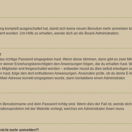
rung komplett ausgeschaltet hat, damit sich keine neuen Benutzer mehr anmelden k
rrt wurden. Um Hilfe zu erhalten, wende dich an die Board-Administration.
!
das richtige Passwort eingegeben hast. Wenn diese stimmen, dann gibt es zwei M
der deiner Erziehungsberechtigten den Anweisungen folgen, die du erhalten hast. Wen
glieder erst freigeschaltet werden – entweder musst du dies selbst erledigen oder
lten hast, folge den dort enthaltenen Anweisungen. Ansonsten prüfe, ob du deine 
 E-Mail-Adresse korrekt eingegeben wurde, dann kontaktiere einen Administrator.
in Benutzername und dein Passwort richtig sind. Wenn dies der Fall ist, wende dic
urationsproblem mit der Website vorliegt, welches ein Administrator lösen muss.
er nicht mehr anmelden?!