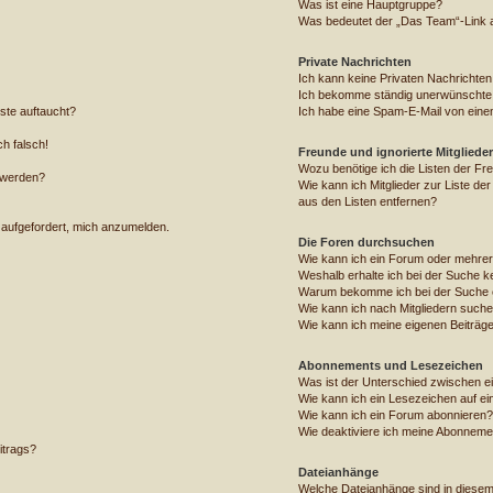
Was ist eine Hauptgruppe?
Was bedeutet der „Das Team“-Link au
Private Nachrichten
Ich kann keine Privaten Nachrichten
Ich bekomme ständig unerwünschte 
ste auftaucht?
Ich habe eine Spam-E-Mail von einem
ch falsch!
Freunde und ignorierte Mitglieder
Wozu benötige ich die Listen der Fre
 werden?
Wie kann ich Mitglieder zur Liste der
aus den Listen entfernen?
 aufgefordert, mich anzumelden.
Die Foren durchsuchen
Wie kann ich ein Forum oder mehre
Weshalb erhalte ich bei der Suche k
Warum bekomme ich bei der Suche e
Wie kann ich nach Mitgliedern such
Wie kann ich meine eigenen Beiträg
Abonnements und Lesezeichen
Was ist der Unterschied zwischen 
Wie kann ich ein Lesezeichen auf e
Wie kann ich ein Forum abonnieren?
Wie deaktiviere ich meine Abonneme
itrags?
Dateianhänge
Welche Dateianhänge sind in diese