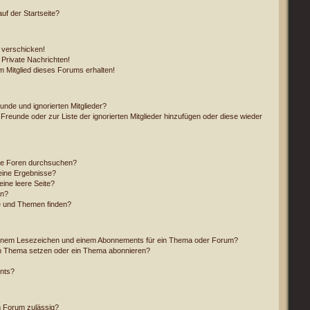
f der Startseite?
 verschicken!
Private Nachrichten!
 Mitglied dieses Forums erhalten!
unde und ignorierten Mitglieder?
 Freunde oder zur Liste der ignorierten Mitglieder hinzufügen oder diese wieder
re Foren durchsuchen?
eine Ergebnisse?
ine leere Seite?
en?
e und Themen finden?
einem Lesezeichen und einem Abonnements für ein Thema oder Forum?
in Thema setzen oder ein Thema abonnieren?
nts?
m Forum zulässig?