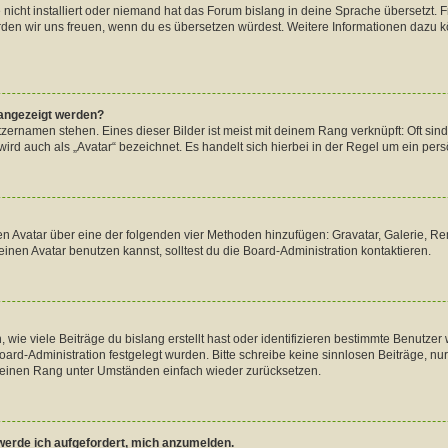
nicht installiert oder niemand hat das Forum bislang in deine Sprache übersetzt. 
, würden wir uns freuen, wenn du es übersetzen würdest. Weitere Informationen dazu
 angezeigt werden?
zernamen stehen. Eines dieser Bilder ist meist mit deinem Rang verknüpft: Oft sin
rd auch als „Avatar“ bezeichnet. Es handelt sich hierbei in der Regel um ein persö
inen Avatar über eine der folgenden vier Methoden hinzufügen: Gravatar, Galerie,
nen Avatar benutzen kannst, solltest du die Board-Administration kontaktieren.
wie viele Beiträge du bislang erstellt hast oder identifizieren bestimmte Benutz
 Board-Administration festgelegt wurden. Bitte schreibe keine sinnlosen Beiträge,
 deinen Rang unter Umständen einfach wieder zurücksetzen.
 werde ich aufgefordert, mich anzumelden.