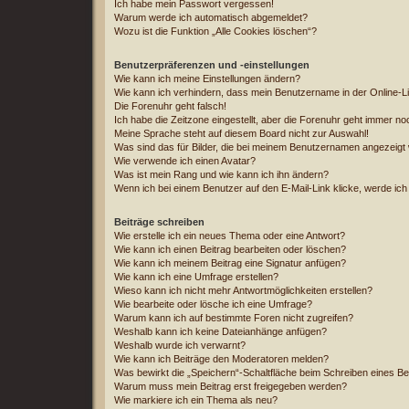
Ich habe mein Passwort vergessen!
Warum werde ich automatisch abgemeldet?
Wozu ist die Funktion „Alle Cookies löschen“?
Benutzerpräferenzen und -einstellungen
Wie kann ich meine Einstellungen ändern?
Wie kann ich verhindern, dass mein Benutzername in der Online-Li
Die Forenuhr geht falsch!
Ich habe die Zeitzone eingestellt, aber die Forenuhr geht immer no
Meine Sprache steht auf diesem Board nicht zur Auswahl!
Was sind das für Bilder, die bei meinem Benutzernamen angezeigt
Wie verwende ich einen Avatar?
Was ist mein Rang und wie kann ich ihn ändern?
Wenn ich bei einem Benutzer auf den E-Mail-Link klicke, werde ich
Beiträge schreiben
Wie erstelle ich ein neues Thema oder eine Antwort?
Wie kann ich einen Beitrag bearbeiten oder löschen?
Wie kann ich meinem Beitrag eine Signatur anfügen?
Wie kann ich eine Umfrage erstellen?
Wieso kann ich nicht mehr Antwortmöglichkeiten erstellen?
Wie bearbeite oder lösche ich eine Umfrage?
Warum kann ich auf bestimmte Foren nicht zugreifen?
Weshalb kann ich keine Dateianhänge anfügen?
Weshalb wurde ich verwarnt?
Wie kann ich Beiträge den Moderatoren melden?
Was bewirkt die „Speichern“-Schaltfläche beim Schreiben eines Be
Warum muss mein Beitrag erst freigegeben werden?
Wie markiere ich ein Thema als neu?