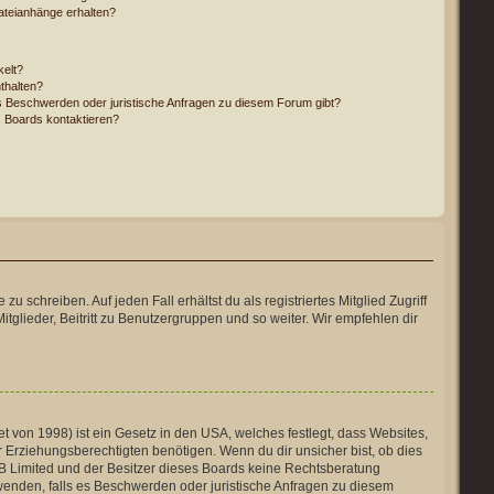
Dateianhänge erhalten?
kelt?
thalten?
es Beschwerden oder juristische Anfragen zu diesem Forum gibt?
s Boards kontaktieren?
 schreiben. Auf jeden Fall erhältst du als registriertes Mitglied Zugriff
tglieder, Beitritt zu Benutzergruppen und so weiter. Wir empfehlen dir
 von 1998) ist ein Gesetz in den USA, welches festlegt, dass Websites,
Erziehungsberechtigten benötigen. Wenn du dir unsicher bist, ob dies
hpBB Limited und der Besitzer dieses Boards keine Rechtsberatung
h wenden, falls es Beschwerden oder juristische Anfragen zu diesem