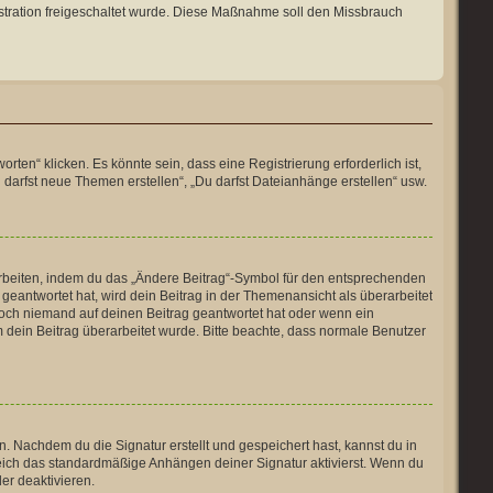
nistration freigeschaltet wurde. Diese Maßnahme soll den Missbrauch
en“ klicken. Es könnte sein, dass eine Registrierung erforderlich ist,
 darfst neue Themen erstellen“, „Du darfst Dateianhänge erstellen“ usw.
arbeiten, indem du das „Ändere Beitrag“-Symbol für den entsprechenden
 geantwortet hat, wird dein Beitrag in der Themenansicht als überarbeitet
noch niemand auf deinen Beitrag geantwortet hat oder wenn ein
um dein Beitrag überarbeitet wurde. Bitte beachte, dass normale Benutzer
 Nachdem du die Signatur erstellt und gespeichert hast, kannst du in
eich das standardmäßige Anhängen deiner Signatur aktivierst. Wenn du
er deaktivieren.