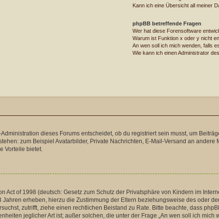
Kann ich eine Übersicht all meiner 
phpBB betreffende Fragen
Wer hat diese Forensoftware entwic
Warum ist Funktion x oder y nicht en
An wen soll ich mich wenden, falls 
Wie kann ich einen Administrator de
dministration dieses Forums entscheidet, ob du registriert sein musst, um Beiträge zu
stehen: zum Beispiel Avatarbilder, Private Nachrichten, E-Mail-Versand an andere Mi
 Vorteile bietet.
 Act of 1998 (deutsch: Gesetz zum Schutz der Privatsphäre von Kindern im Internet
 Jahren erheben, hierzu die Zustimmung der Eltern beziehungsweise des oder der 
versuchst, zutrifft, ziehe einen rechtlichen Beistand zu Rate. Bitte beachte, dass p
nheiten jeglicher Art ist; außer solchen, die unter der Frage „An wen soll ich mic