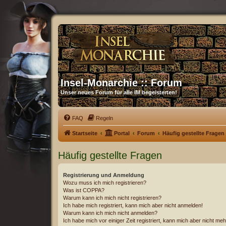
Insel-Monarchie :: Forum
Unser neues Forum für alle IM begeisterten!
FAQ
Regeln
Startseite
Portal
Forum
Häufig gestellte Fragen
Häufig gestellte Fragen
Registrierung und Anmeldung
Wozu muss ich mich registrieren?
Was ist COPPA?
Warum kann ich mich nicht registrieren?
Ich habe mich registriert, kann mich aber nicht anmelden!
Warum kann ich mich nicht anmelden?
Ich habe mich vor einiger Zeit registriert, kann mich aber nicht m