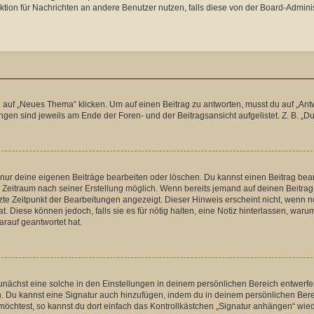
unktion für Nachrichten an andere Benutzer nutzen, falls diese von der Board-Admi
f „Neues Thema“ klicken. Um auf einen Beitrag zu antworten, musst du auf „Antwort
gen sind jeweils am Ende der Foren- und der Beitragsansicht aufgelistet. Z. B. „Du
u nur deine eigenen Beiträge bearbeiten oder löschen. Du kannst einen Beitrag be
ten Zeitraum nach seiner Erstellung möglich. Wenn bereits jemand auf deinen Beitrag
tzte Zeitpunkt der Bearbeitungen angezeigt. Dieser Hinweis erscheint nicht, wenn 
t. Diese können jedoch, falls sie es für nötig halten, eine Notiz hinterlassen, war
arauf geantwortet hat.
nächst eine solche in den Einstellungen in deinem persönlichen Bereich entwerfen.
n. Du kannst eine Signatur auch hinzufügen, indem du in deinem persönlichen Ber
öchtest, so kannst du dort einfach das Kontrollkästchen „Signatur anhängen“ wied