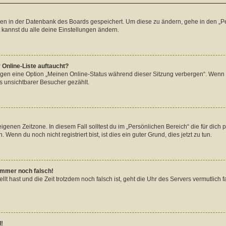
ngen in der Datenbank des Boards gespeichert. Um diese zu ändern, gehe in den „Pe
 kannst du alle deine Einstellungen ändern.
 Online-Liste auftaucht?
ungen eine Option „Meinen Online-Status während dieser Sitzung verbergen“. Wenn 
s unsichtbarer Besucher gezählt.
igenen Zeitzone. In diesem Fall solltest du im „Persönlichen Bereich“ die für dich p
enn du noch nicht registriert bist, ist dies ein guter Grund, dies jetzt zu tun.
 immer noch falsch!
tellt hast und die Zeit trotzdem noch falsch ist, geht die Uhr des Servers vermutlic
l!