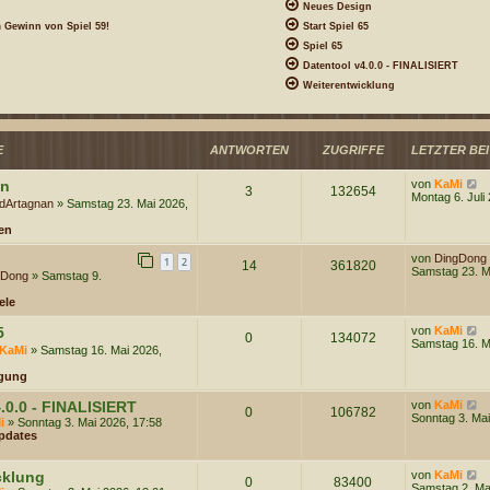
Neues Design
 Gewinn von Spiel 59!
Start Spiel 65
Spiel 65
Datentool v4.0.0 - FINALISIERT
Weiterentwicklung
ANTWORTEN
ZUGRIFFE
LETZTER BE
E
N
gn
von
KaMi
3
132654
e
Montag 6. Juli
dArtagnan
» Samstag 23. Mai 2026,
u
e
en
s
t
von
DingDong
e
1
2
14
361820
Samstag 23. M
r
gDong
» Samstag 9.
B
e
ele
i
t
N
5
von
KaMi
0
134072
r
e
Samstag 16. M
KaMi
» Samstag 16. Mai 2026,
a
u
g
e
gung
s
t
N
.0.0 - FINALISIERT
von
KaMi
e
0
106782
e
Sonntag 3. Mai
r
i
» Sonntag 3. Mai 2026, 17:58
u
B
pdates
e
e
s
i
t
t
N
cklung
von
KaMi
0
83400
e
r
e
Samstag 2. Ma