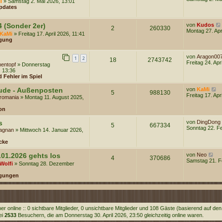
i
» Samstag 2. Mai 2026, 13:01
r
a
u
pdates
B
g
e
e
s
i
t
4 (Sonder 2er)
von
Kudos
t
2
260330
e
Montag 27. Apr
r
KaMi
» Freitag 17. April 2026, 11:41
r
a
gung
B
g
e
i
von
Aragon00
t
1
2
18
2743742
Freitag 24. Apr
r
entopf
» Donnerstag
a
, 13:36
g
 Fehler im Spiel
N
ude - Außenposten
von
KaMi
5
988130
e
Freitag 17. Apr
romania
» Montag 11. August 2025,
u
e
on
s
t
s
von
DingDong
e
5
667334
Sonntag 22. Fe
tagnan
» Mittwoch 14. Januar 2026,
r
B
cke
e
i
N
t
.01.2026 gehts los
von
Neo
4
370686
e
r
Samstag 21. F
Wolfi
» Sonntag 28. Dezember
u
a
e
g
gungen
s
t
e
r
B
e
r online :: 0 sichtbare Mitglieder, 0 unsichtbare Mitglieder und 108 Gäste (basierend auf de
i
ei
2533
Besuchern, die am Donnerstag 30. April 2026, 23:50 gleichzeitig online waren.
t