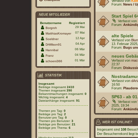
Verfasst von
KaM
Forum:
News / U
NEUE MITGLIEDER
Start Spiel 6
Verfasst von
Benutzername
Registriert
Forum:
Ankündi
29 Mai
Borgroh
07 Mai
MatthiasKromayer
alte Spiele
12 Apr
Soeldner
Verfasst von
Blum
04 Apr
13. Februar 2025
DrWilson91
Forum:
Bugs und
06 Mär
Hannibal
04 Mär
neues Gebä
Franz
01 Mär
Verfasst von
mac
schoeni366
22:37
Forum:
Diskussi
STATISTIK
Nostradamu
Verfasst von
dAr
Insgesamt
16:50
Beiträge insgesamt
2410
Forum:
Plaudere
Themen insgesamt
390
Bekanntmachungen insgesamt:
0
SP63 - ab 01
Wichtig insgesamt:
4
Dateianhänge insgesamt:
91
Verfasst von
2025, 19:34
Forum:
Ankündi
Themen pro Tag:
0
Beiträge pro Tag:
2
Benutzer pro Tag:
0
Themen pro Benutzer:
3
WER IST ONLINE?
Beiträge pro Benutzer:
21
Beiträge pro Thema:
6
Insgesamt sind
108
Besuche
Der Besucherrekord liegt b
Mitglieder insgesamt
113