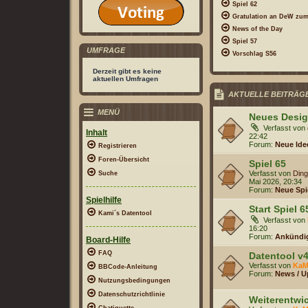
Spiel 62
Gratulation an DeW zum
News of the Day
Spiel 57
UMFRAGE
Vorschlag S56
Derzeit gibt es keine
aktuellen Umfragen
AKTUELLE BEITRÄG
MENÜ
Neues Desi
Verfasst von
Inhalt
22:42
Forum:
Neue Ide
Registrieren
Foren-Übersicht
Spiel 65
Verfasst von
Din
Suche
Mai 2026, 20:34
Forum:
Neue Spi
Spielhilfe
Start Spiel 6
Kami´s Datentool
Verfasst von
16:20
Forum:
Ankündi
Board-Hilfe
FAQ
Datentool v4
Verfasst von
KaM
BBCode-Anleitung
Forum:
News / U
Nutzungsbedingungen
Datenschutzrichtlinie
Weiterentwi
Chatiquette