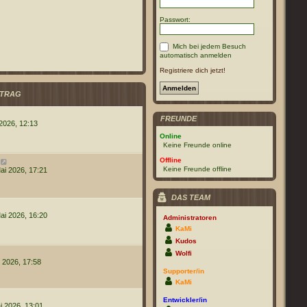
Passwort:
Mich bei jedem Besuch
automatisch anmelden
Registriere dich jetzt!
ITRAG
FREUNDE
 2026, 12:13
Online
Keine Freunde online
Offline
N
e
Keine Freunde offline
ai 2026, 17:21
u
e
s
DAS TEAM
t
e
ai 2026, 16:20
Administratoren
r
B
KaMi
e
Kudos
i
t
Wolfi
r
 2026, 17:58
a
Supporter/in
g
KaMi
Entwickler/in
i 2026, 13:01