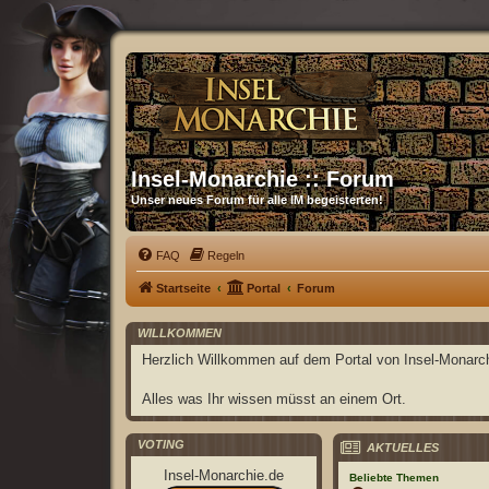
Insel-Monarchie :: Forum
Unser neues Forum für alle IM begeisterten!
FAQ
Regeln
Startseite
Portal
Forum
WILLKOMMEN
Herzlich Willkommen auf dem Portal von Insel-Monarch
Alles was Ihr wissen müsst an einem Ort.
VOTING
AKTUELLES
Insel-Monarchie.de
Beliebte Themen