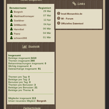
Links
Benutzername
Registriert
29 Mai
Borgroh
Insel-Monarchie.de
07 Mai
MatthiasKromayer
IM - Forum
12 Apr
Soeldner
Offizielles Datentool
04 Apr
DrWilson91
06 Mär
Hannibal
04 Mär
Franz
01 Mär
schoeni366
Statistik
Insgesamt
Beiträge insgesamt
2410
Themen insgesamt
390
Bekanntmachungen insgesamt:
0
Wichtig insgesamt:
4
Dateianhänge insgesamt:
91
Themen pro Tag:
0
Beiträge pro Tag:
2
Benutzer pro Tag:
0
Themen pro Benutzer:
3
Beiträge pro Benutzer:
21
Beiträge pro Thema:
6
Mitglieder insgesamt
113
Unser neuestes Mitglied:
Borgroh
Geburtstage