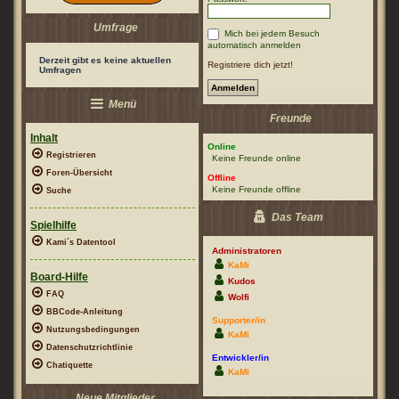
Umfrage
Mich bei jedem Besuch
automatisch anmelden
Derzeit gibt es keine aktuellen
Registriere dich jetzt!
Umfragen
Menü
Freunde
Inhalt
Online
Registrieren
Keine Freunde online
Foren-Übersicht
Offline
Keine Freunde offline
Suche
Das Team
Spielhilfe
Kami´s Datentool
Administratoren
KaMi
Board-Hilfe
Kudos
FAQ
Wolfi
BBCode-Anleitung
Supporter/in
Nutzungsbedingungen
KaMi
Datenschutzrichtlinie
Entwickler/in
Chatiquette
KaMi
Neue Mitglieder