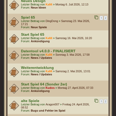
Neues Design
Letzter Beitrag von
KaMi
»
Montag 6. Juli 2026, 12:13
Forum:
Neue Ideen
Spiel 65
1
2
Letzter Beitrag von
DingDong
»
Samstag 23. Mai 2026,
17:21
Forum:
Neue Spiele
Start Spiel 65
Letzter Beitrag von
KaMi
»
Samstag 16. Mai 2026, 16:20
Forum:
Ankündigung
Datentool v4.0.0 - FINALISIERT
Letzter Beitrag von
KaMi
»
Sonntag 3. Mai 2026, 17:58
Forum:
News / Updates
Weiterentwicklung
Letzter Beitrag von
KaMi
»
Samstag 2. Mai 2026, 13:01
Forum:
News / Updates
Start Spiel 64 (Sonder 2er)
Letzter Beitrag von
Kudos
»
Montag 27. April 2026, 07:33
Forum:
Ankündigung
alte Spiele
1
2
Letzter Beitrag von
Aragon007
»
Freitag 24. April 2026,
08:52
Forum:
Bugs und Fehler im Spiel