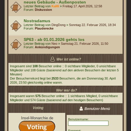
neues Gebäude - Außenposten
Letzter Beitrag von
KaMi
»
Freitag 17. April 2026, 12:58
Forum:
Diskussion
Nostradamus
Letzter Beitrag von
DingDong
»
Sonntag 22. Februar 2026, 18:34
Forum:
Plauderecke
SP63 - ab 01.01.2026 gehts los
Letzter Beitrag von
Neo
»
Samstag 21. Februar 2026, 11:50
Forum:
Ankündigungen
Wer ist online?
Insgesamt sind
108
Besucher online :: 0 sichtbare Mitglieder, 0 unsichtbare
Mitglieder und 108 Gäste (basierend auf den aktiven Besuchern der letzten 5
Minuten)
Der Besucherrekord liegt bei
2533
Besuchern, die am Donnerstag 30. April
2026, 23:50 gleichzeitig online waren.
Wer war da?
Insgesamt waren
575
Besucher online :: 1 sichtbares Mitglied, 0 unsichtbare
Mitglieder und 574 Gäste (basierend auf den heutigen Besuchern)
Voting
Benutzer-Menü
Insel-Monarchie.de
Benutzername:
Passwort: