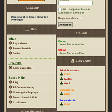
Umfrage
Mich bei jedem Besuch
automatisch anmelden
Derzeit gibt es keine aktuellen
Registriere dich jetzt!
Umfragen
Menü
Freunde
Inhalt
Online
Registrieren
Keine Freunde online
Foren-Übersicht
Offline
Keine Freunde offline
Suche
Das Team
Spielhilfe
Kami´s Datentool
Administratoren
KaMi
Board-Hilfe
Kudos
FAQ
Wolfi
BBCode-Anleitung
Supporter/in
Nutzungsbedingungen
KaMi
Datenschutzrichtlinie
Entwickler/in
Chatiquette
KaMi
Neue Mitglieder