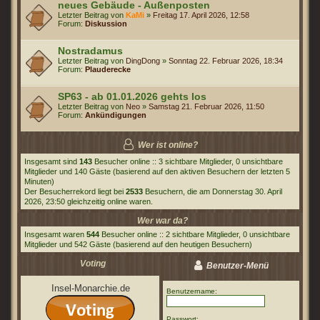
neues Gebäude - Außenposten
Letzter Beitrag von
KaMi
»
Freitag 17. April 2026, 12:58
Forum:
Diskussion
Nostradamus
Letzter Beitrag von
DingDong
»
Sonntag 22. Februar 2026, 18:34
Forum:
Plauderecke
SP63 - ab 01.01.2026 gehts los
Letzter Beitrag von
Neo
»
Samstag 21. Februar 2026, 11:50
Forum:
Ankündigungen
Wer ist online?
Insgesamt sind
143
Besucher online :: 3 sichtbare Mitglieder, 0 unsichtbare
Mitglieder und 140 Gäste (basierend auf den aktiven Besuchern der letzten 5
Minuten)
Der Besucherrekord liegt bei
2533
Besuchern, die am Donnerstag 30. April
2026, 23:50 gleichzeitig online waren.
Wer war da?
Insgesamt waren
544
Besucher online :: 2 sichtbare Mitglieder, 0 unsichtbare
Mitglieder und 542 Gäste (basierend auf den heutigen Besuchern)
Voting
Benutzer-Menü
Insel-Monarchie.de
Benutzername:
Passwort: