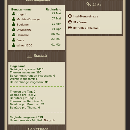
Links
Benutzername
Registriert
29 Mai
Borgroh
Insel-Monarchie.de
07 Mai
MatthiasKromayer
IM - Forum
12 Apr
Soeldner
Offizielles Datentool
04 Apr
DrWilson91
06 Mär
Hannibal
04 Mär
Franz
01 Mär
schoeni366
Statistik
Insgesamt
Beiträge insgesamt
2410
Themen insgesamt
390
Bekanntmachungen insgesamt:
0
Wichtig insgesamt:
4
Dateianhänge insgesamt:
91
Themen pro Tag:
0
Beiträge pro Tag:
2
Benutzer pro Tag:
0
Themen pro Benutzer:
3
Beiträge pro Benutzer:
21
Beiträge pro Thema:
6
Mitglieder insgesamt
113
Unser neuestes Mitglied:
Borgroh
Geburtstage