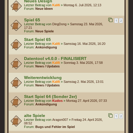
Neues Design
Letzter Beitrag von
KaMi
»
Montag 6. Juli 2026, 12:13
Forum:
Neue Ideen
Spiel 65
1
2
Letzter Beitrag von
DingDong
»
Samstag 23. Mai 2026,
17:21
Forum:
Neue Spiele
Start Spiel 65
Letzter Beitrag von
KaMi
»
Samstag 16. Mai 2026, 16:20
Forum:
Ankündigung
Datentool v4.0.0 - FINALISIERT
Letzter Beitrag von
KaMi
»
Sonntag 3. Mai 2026, 17:58
Forum:
News / Updates
Weiterentwicklung
Letzter Beitrag von
KaMi
»
Samstag 2. Mai 2026, 13:01
Forum:
News / Updates
Start Spiel 64 (Sonder 2er)
Letzter Beitrag von
Kudos
»
Montag 27. April 2026, 07:33
Forum:
Ankündigung
alte Spiele
1
2
Letzter Beitrag von
Aragon007
»
Freitag 24. April 2026,
08:52
Forum:
Bugs und Fehler im Spiel