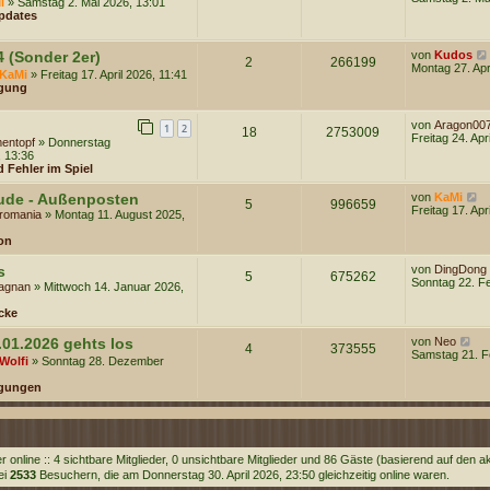
i
» Samstag 2. Mai 2026, 13:01
r
a
u
pdates
B
g
e
e
s
i
t
4 (Sonder 2er)
von
Kudos
t
2
266199
e
Montag 27. Apr
r
KaMi
» Freitag 17. April 2026, 11:41
r
a
gung
B
g
e
i
von
Aragon00
t
1
2
18
2753009
Freitag 24. Apr
r
entopf
» Donnerstag
a
, 13:36
g
 Fehler im Spiel
N
ude - Außenposten
von
KaMi
5
996659
e
Freitag 17. Apr
romania
» Montag 11. August 2025,
u
e
on
s
t
s
von
DingDong
e
5
675262
Sonntag 22. Fe
tagnan
» Mittwoch 14. Januar 2026,
r
B
cke
e
i
N
t
.01.2026 gehts los
von
Neo
4
373555
e
r
Samstag 21. F
Wolfi
» Sonntag 28. Dezember
u
a
e
g
gungen
s
t
e
r
B
e
online :: 4 sichtbare Mitglieder, 0 unsichtbare Mitglieder und 86 Gäste (basierend auf den a
i
ei
2533
Besuchern, die am Donnerstag 30. April 2026, 23:50 gleichzeitig online waren.
t