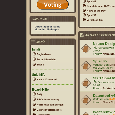
Spiel 62
Gratulation an DeW zum
News of the Day
Spiel 57
UMFRAGE
Vorschlag S56
Derzeit gibt es keine
aktuellen Umfragen
AKTUELLE BEITRÄG
MENÜ
Neues Desi
Verfasst von
Inhalt
22:42
Forum:
Neue Ide
Registrieren
Foren-Übersicht
Spiel 65
Verfasst von
Din
Suche
Mai 2026, 20:34
Forum:
Neue Spi
Spielhilfe
Start Spiel 6
Kami´s Datentool
Verfasst von
16:20
Forum:
Ankündi
Board-Hilfe
FAQ
Datentool v4
Verfasst von
KaM
BBCode-Anleitung
Forum:
News / U
Nutzungsbedingungen
Datenschutzrichtlinie
Weiterentwi
Chatiquette