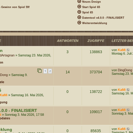
Neues Design
 Gewinn von Spiel 59!
Start Spiel 65
Spiel 65
Datentool v4.0.0 - FINALISIERT
Weiterentwicklung
ANTWORTEN
ZUGRIFFE
LETZTER BE
E
N
gn
von
KaMi
3
138863
e
Montag 6. Juli
dArtagnan
» Samstag 23. Mai 2026,
u
e
en
s
t
von
DingDong
e
1
2
14
373704
Samstag 23. M
r
gDong
» Samstag 9.
B
e
ele
i
t
N
5
von
KaMi
0
138722
r
e
Samstag 16. M
KaMi
» Samstag 16. Mai 2026,
a
u
g
e
gung
s
t
N
.0.0 - FINALISIERT
von
KaMi
e
0
109017
e
Sonntag 3. Mai
r
i
» Sonntag 3. Mai 2026, 17:58
u
B
pdates
e
e
s
i
t
t
N
cklung
von
KaMi
0
85635
e
r
e
Samstag 2. Ma