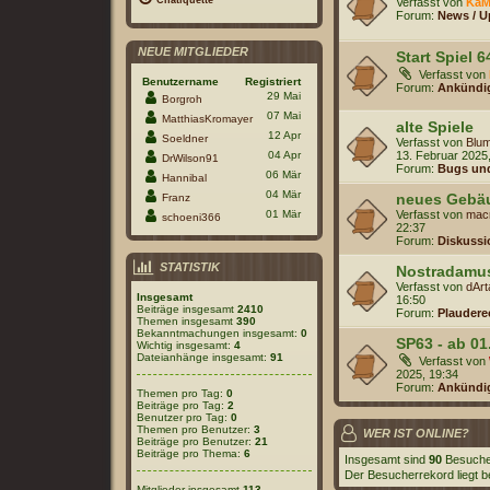
Verfasst von
KaM
Forum:
News / U
NEUE MITGLIEDER
Start Spiel 6
Verfasst von
Benutzername
Registriert
Forum:
Ankündi
29 Mai
Borgroh
07 Mai
MatthiasKromayer
alte Spiele
12 Apr
Soeldner
Verfasst von
Blum
04 Apr
13. Februar 2025
DrWilson91
Forum:
Bugs und
06 Mär
Hannibal
04 Mär
neues Gebä
Franz
01 Mär
Verfasst von
mac
schoeni366
22:37
Forum:
Diskussi
STATISTIK
Nostradamu
Verfasst von
dAr
Insgesamt
16:50
Beiträge insgesamt
2410
Forum:
Plaudere
Themen insgesamt
390
Bekanntmachungen insgesamt:
0
SP63 - ab 01
Wichtig insgesamt:
4
Dateianhänge insgesamt:
91
Verfasst von
2025, 19:34
Forum:
Ankündi
Themen pro Tag:
0
Beiträge pro Tag:
2
Benutzer pro Tag:
0
Themen pro Benutzer:
3
WER IST ONLINE?
Beiträge pro Benutzer:
21
Beiträge pro Thema:
6
Insgesamt sind
90
Besucher 
Der Besucherrekord liegt b
Mitglieder insgesamt
113