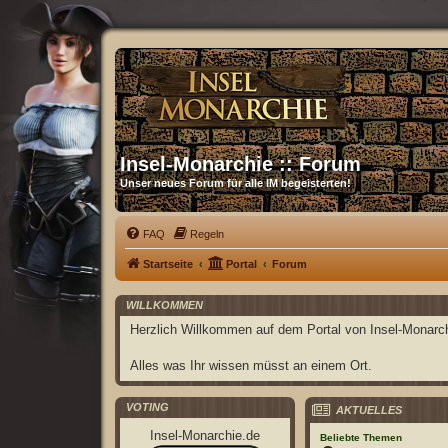
Insel-Monarchie :: Forum
Unser neues Forum für alle IM begeisterten!
FAQ
Regeln
Startseite
Portal
Forum
WILLKOMMEN
Herzlich Willkommen auf dem Portal von Insel-Monarch
Alles was Ihr wissen müsst an einem Ort.
VOTING
AKTUELLES
Insel-Monarchie.de
Beliebte Themen