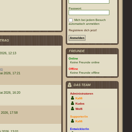
Passwort:
Mich bei jedem Besuch
automatisch anmelden
Registriere dich jetzt!
ITRAG
FREUNDE
 2026, 12:13
Online
Keine Freunde online
Offline
N
e
Keine Freunde offline
ai 2026, 17:21
u
e
s
DAS TEAM
t
e
ai 2026, 16:20
Administratoren
r
B
KaMi
e
Kudos
i
t
Wolfi
r
 2026, 17:58
a
Supporter/in
g
KaMi
Entwickler/in
i 2026, 13:01