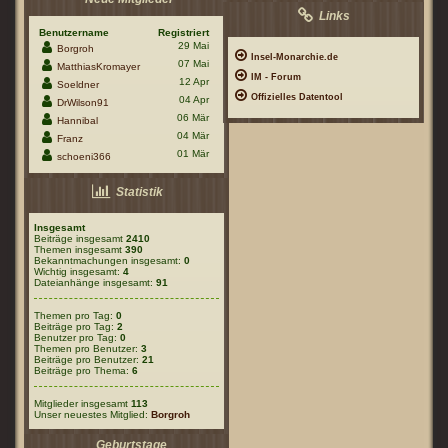
Links
Benutzername
Registriert
29 Mai
Borgroh
Insel-Monarchie.de
07 Mai
MatthiasKromayer
IM - Forum
12 Apr
Soeldner
Offizielles Datentool
04 Apr
DrWilson91
06 Mär
Hannibal
04 Mär
Franz
01 Mär
schoeni366
Statistik
Insgesamt
Beiträge insgesamt
2410
Themen insgesamt
390
Bekanntmachungen insgesamt:
0
Wichtig insgesamt:
4
Dateianhänge insgesamt:
91
Themen pro Tag:
0
Beiträge pro Tag:
2
Benutzer pro Tag:
0
Themen pro Benutzer:
3
Beiträge pro Benutzer:
21
Beiträge pro Thema:
6
Mitglieder insgesamt
113
Unser neuestes Mitglied:
Borgroh
Geburtstage