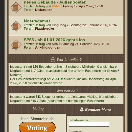
neues Gebäude - Außenposten
Letzter Beitrag von
KaMi
»
Freitag 17. April 2026, 12:58
Forum:
Diskussion
Nostradamus
Letzter Beitrag von
DingDong
»
Sonntag 22. Februar 2026, 18:34
Forum:
Plauderecke
SP63 - ab 01.01.2026 gehts los
Letzter Beitrag von
Neo
»
Samstag 21. Februar 2026, 11:50
Forum:
Ankündigungen
Wer ist online?
Insgesamt sind
120
Besucher online :: 3 sichtbare Mitglieder, 0 unsichtbare
Mitglieder und 117 Gäste (basierend auf den aktiven Besuchern der letzten 5
Minuten)
Der Besucherrekord liegt bei
2533
Besuchern, die am Donnerstag 30. April
2026, 23:50 gleichzeitig online waren.
Wer war da?
Insgesamt waren
511
Besucher online :: 1 sichtbares Mitglied, 0 unsichtbare
Mitglieder und 510 Gäste (basierend auf den heutigen Besuchern)
Voting
Benutzer-Menü
Insel-Monarchie.de
Benutzername:
Passwort: