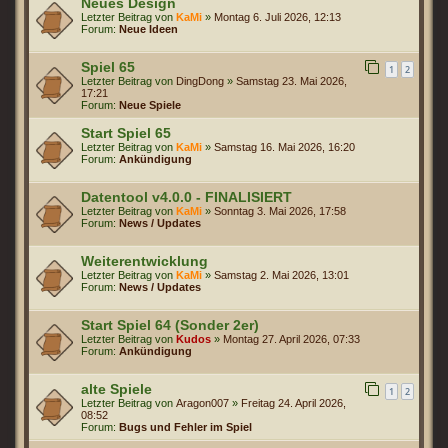
Neues Design
Letzter Beitrag von
KaMi
»
Montag 6. Juli 2026, 12:13
Forum:
Neue Ideen
Spiel 65
1
2
Letzter Beitrag von
DingDong
»
Samstag 23. Mai 2026,
17:21
Forum:
Neue Spiele
Start Spiel 65
Letzter Beitrag von
KaMi
»
Samstag 16. Mai 2026, 16:20
Forum:
Ankündigung
Datentool v4.0.0 - FINALISIERT
Letzter Beitrag von
KaMi
»
Sonntag 3. Mai 2026, 17:58
Forum:
News / Updates
Weiterentwicklung
Letzter Beitrag von
KaMi
»
Samstag 2. Mai 2026, 13:01
Forum:
News / Updates
Start Spiel 64 (Sonder 2er)
Letzter Beitrag von
Kudos
»
Montag 27. April 2026, 07:33
Forum:
Ankündigung
alte Spiele
1
2
Letzter Beitrag von
Aragon007
»
Freitag 24. April 2026,
08:52
Forum:
Bugs und Fehler im Spiel