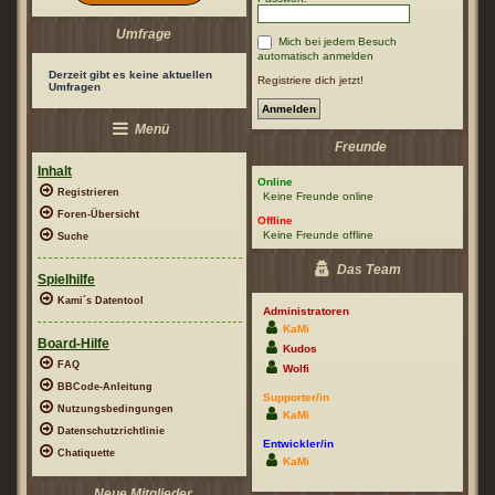
Umfrage
Mich bei jedem Besuch
automatisch anmelden
Derzeit gibt es keine aktuellen
Registriere dich jetzt!
Umfragen
Menü
Freunde
Inhalt
Online
Registrieren
Keine Freunde online
Foren-Übersicht
Offline
Keine Freunde offline
Suche
Das Team
Spielhilfe
Kami´s Datentool
Administratoren
KaMi
Board-Hilfe
Kudos
FAQ
Wolfi
BBCode-Anleitung
Supporter/in
Nutzungsbedingungen
KaMi
Datenschutzrichtlinie
Entwickler/in
Chatiquette
KaMi
Neue Mitglieder