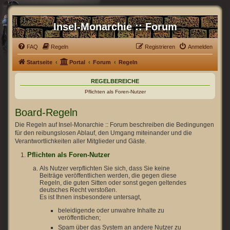
Insel-Monarchie :: Forum
FAQ
Regeln
Registrieren
Anmelden
Startseite
Portal
Forum
Regeln
REGELBEREICHE
Pflichten als Foren-Nutzer
Board-Regeln
Die Regeln auf Insel-Monarchie :: Forum beschreiben die Bedingungen
für den reibungslosen Ablauf, den Umgang miteinander und die
Verantwortlichkeiten aller Mitglieder und Gäste.
Pflichten als Foren-Nutzer
Als Nutzer verpflichten Sie sich, dass Sie keine
Beiträge veröffentlichen werden, die gegen diese
Regeln, die guten Sitten oder sonst gegen geltendes
deutsches Recht verstoßen.
Es ist Ihnen insbesondere untersagt,
beleidigende oder unwahre Inhalte zu
veröffentlichen;
Spam über das System an andere Nutzer zu