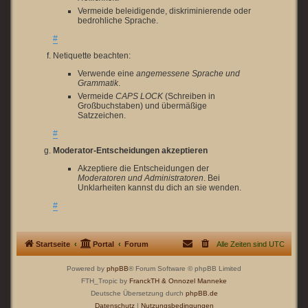
Vermeide beleidigende, diskriminierende oder
bedrohliche Sprache.
#
Netiquette beachten:
Verwende eine
angemessene Sprache und
Grammatik
.
Vermeide
CAPS LOCK
(Schreiben in
Großbuchstaben) und übermäßige
Satzzeichen.
#
Moderator-Entscheidungen akzeptieren
Akzeptiere die Entscheidungen der
Moderatoren und Administratoren
. Bei
Unklarheiten kannst du dich an sie wenden.
#
Startseite
Portal
Forum
Alle Zeiten sind
UTC
Powered by
phpBB
® Forum Software © phpBB Limited
FTH_Tropic by
FranckTH
& Onnozel Manneke
Deutsche Übersetzung durch
phpBB.de
Datenschutz
|
Nutzungsbedingungen