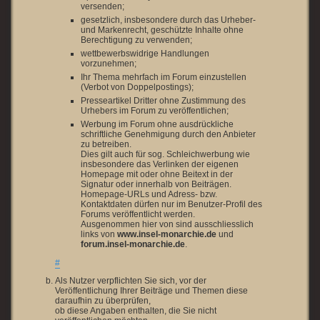
versenden;
gesetzlich, insbesondere durch das Urheber-
und Markenrecht, geschützte Inhalte ohne
Berechtigung zu verwenden;
wettbewerbswidrige Handlungen
vorzunehmen;
Ihr Thema mehrfach im Forum einzustellen
(Verbot von Doppelpostings);
Presseartikel Dritter ohne Zustimmung des
Urhebers im Forum zu veröffentlichen;
Werbung im Forum ohne ausdrückliche
schriftliche Genehmigung durch den Anbieter
zu betreiben.
Dies gilt auch für sog. Schleichwerbung wie
insbesondere das Verlinken der eigenen
Homepage mit oder ohne Beitext in der
Signatur oder innerhalb von Beiträgen.
Homepage-URLs und Adress- bzw.
Kontaktdaten dürfen nur im Benutzer-Profil des
Forums veröffentlicht werden.
Ausgenommen hier von sind ausschliesslich
links von
www.insel-monarchie.de
und
forum.insel-monarchie.de
.
#
Als Nutzer verpflichten Sie sich, vor der
Veröffentlichung Ihrer Beiträge und Themen diese
daraufhin zu überprüfen,
ob diese Angaben enthalten, die Sie nicht