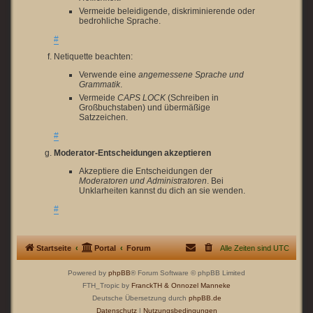
Vermeide beleidigende, diskriminierende oder
bedrohliche Sprache.
#
Netiquette beachten:
Verwende eine
angemessene Sprache und
Grammatik
.
Vermeide
CAPS LOCK
(Schreiben in
Großbuchstaben) und übermäßige
Satzzeichen.
#
Moderator-Entscheidungen akzeptieren
Akzeptiere die Entscheidungen der
Moderatoren und Administratoren
. Bei
Unklarheiten kannst du dich an sie wenden.
#
Startseite
Portal
Forum
Alle Zeiten sind
UTC
Powered by
phpBB
® Forum Software © phpBB Limited
FTH_Tropic by
FranckTH
& Onnozel Manneke
Deutsche Übersetzung durch
phpBB.de
Datenschutz
|
Nutzungsbedingungen