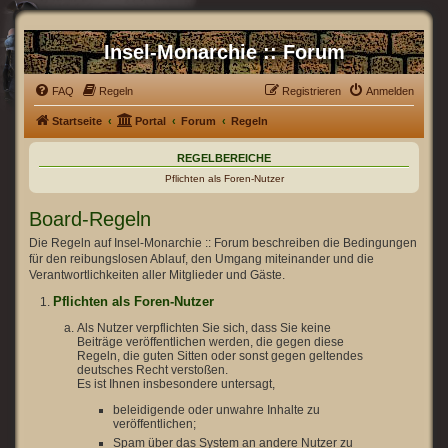
Insel-Monarchie :: Forum
FAQ
Regeln
Registrieren
Anmelden
Startseite
Portal
Forum
Regeln
REGELBEREICHE
Pflichten als Foren-Nutzer
Board-Regeln
Die Regeln auf Insel-Monarchie :: Forum beschreiben die Bedingungen
für den reibungslosen Ablauf, den Umgang miteinander und die
Verantwortlichkeiten aller Mitglieder und Gäste.
Pflichten als Foren-Nutzer
Als Nutzer verpflichten Sie sich, dass Sie keine
Beiträge veröffentlichen werden, die gegen diese
Regeln, die guten Sitten oder sonst gegen geltendes
deutsches Recht verstoßen.
Es ist Ihnen insbesondere untersagt,
beleidigende oder unwahre Inhalte zu
veröffentlichen;
Spam über das System an andere Nutzer zu