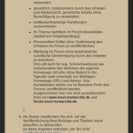
versenden;
gesetzlich, insbesondere durch das Urheber-
und Markenrecht, geschützte Inhalte ohne
Berechtigung zu verwenden;
wettbewerbswidrige Handlungen
vorzunehmen;
Ihr Thema mehrfach im Forum einzustellen
(Verbot von Doppelpostings);
Presseartikel Dritter ohne Zustimmung des
Urhebers im Forum zu veröffentlichen;
Werbung im Forum ohne ausdrückliche
schriftliche Genehmigung durch den Anbieter
zu betreiben.
Dies gilt auch für sog. Schleichwerbung wie
insbesondere das Verlinken der eigenen
Homepage mit oder ohne Beitext in der
Signatur oder innerhalb von Beiträgen.
Homepage-URLs und Adress- bzw.
Kontaktdaten dürfen nur im Benutzer-Profil des
Forums veröffentlicht werden.
Ausgenommen hier von sind ausschliesslich
links von
www.insel-monarchie.de
und
forum.insel-monarchie.de
.
#
Als Nutzer verpflichten Sie sich, vor der
Veröffentlichung Ihrer Beiträge und Themen diese
daraufhin zu überprüfen,
ob diese Angaben enthalten, die Sie nicht