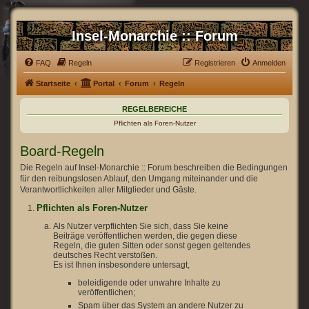
Insel-Monarchie :: Forum
FAQ
Regeln
Registrieren
Anmelden
Startseite
Portal
Forum
Regeln
REGELBEREICHE
Pflichten als Foren-Nutzer
Board-Regeln
Die Regeln auf Insel-Monarchie :: Forum beschreiben die Bedingungen
für den reibungslosen Ablauf, den Umgang miteinander und die
Verantwortlichkeiten aller Mitglieder und Gäste.
Pflichten als Foren-Nutzer
Als Nutzer verpflichten Sie sich, dass Sie keine
Beiträge veröffentlichen werden, die gegen diese
Regeln, die guten Sitten oder sonst gegen geltendes
deutsches Recht verstoßen.
Es ist Ihnen insbesondere untersagt,
beleidigende oder unwahre Inhalte zu
veröffentlichen;
Spam über das System an andere Nutzer zu