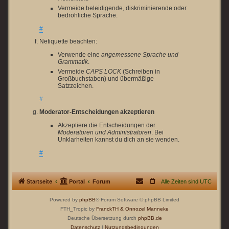
Vermeide beleidigende, diskriminierende oder
bedrohliche Sprache.
#
Netiquette beachten:
Verwende eine
angemessene Sprache und
Grammatik
.
Vermeide
CAPS LOCK
(Schreiben in
Großbuchstaben) und übermäßige
Satzzeichen.
#
Moderator-Entscheidungen akzeptieren
Akzeptiere die Entscheidungen der
Moderatoren und Administratoren
. Bei
Unklarheiten kannst du dich an sie wenden.
#
Startseite
Portal
Forum
Alle Zeiten sind
UTC
Powered by
phpBB
® Forum Software © phpBB Limited
FTH_Tropic by
FranckTH
& Onnozel Manneke
Deutsche Übersetzung durch
phpBB.de
Datenschutz
|
Nutzungsbedingungen