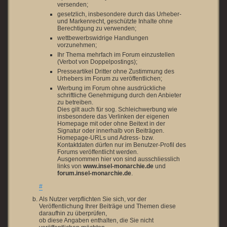
versenden;
gesetzlich, insbesondere durch das Urheber-
und Markenrecht, geschützte Inhalte ohne
Berechtigung zu verwenden;
wettbewerbswidrige Handlungen
vorzunehmen;
Ihr Thema mehrfach im Forum einzustellen
(Verbot von Doppelpostings);
Presseartikel Dritter ohne Zustimmung des
Urhebers im Forum zu veröffentlichen;
Werbung im Forum ohne ausdrückliche
schriftliche Genehmigung durch den Anbieter
zu betreiben.
Dies gilt auch für sog. Schleichwerbung wie
insbesondere das Verlinken der eigenen
Homepage mit oder ohne Beitext in der
Signatur oder innerhalb von Beiträgen.
Homepage-URLs und Adress- bzw.
Kontaktdaten dürfen nur im Benutzer-Profil des
Forums veröffentlicht werden.
Ausgenommen hier von sind ausschliesslich
links von
www.insel-monarchie.de
und
forum.insel-monarchie.de
.
#
Als Nutzer verpflichten Sie sich, vor der
Veröffentlichung Ihrer Beiträge und Themen diese
daraufhin zu überprüfen,
ob diese Angaben enthalten, die Sie nicht