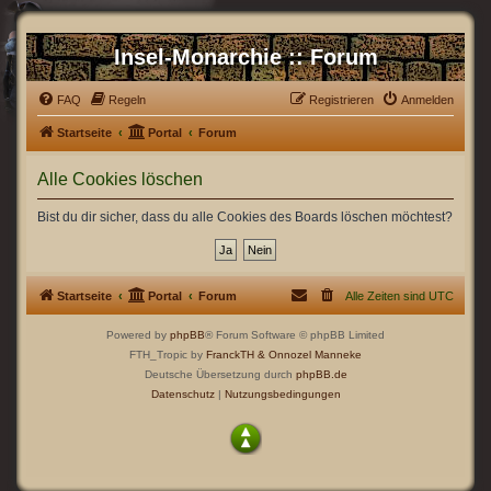
Insel-Monarchie :: Forum
FAQ
Regeln
Registrieren
Anmelden
Startseite
Portal
Forum
Alle Cookies löschen
Bist du dir sicher, dass du alle Cookies des Boards löschen möchtest?
Startseite
Portal
Forum
Alle Zeiten sind
UTC
Powered by
phpBB
® Forum Software © phpBB Limited
FTH_Tropic by
FranckTH
& Onnozel Manneke
Deutsche Übersetzung durch
phpBB.de
Datenschutz
|
Nutzungsbedingungen