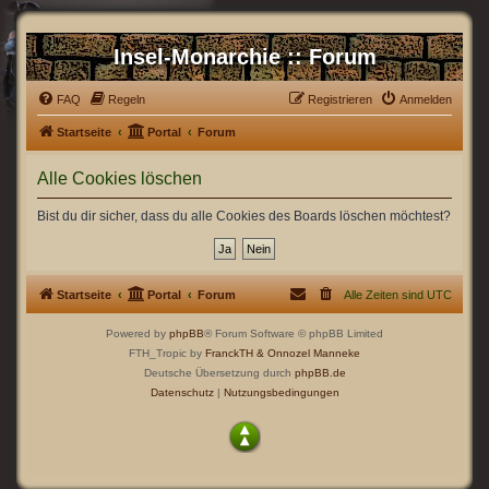
Insel-Monarchie :: Forum
FAQ
Regeln
Registrieren
Anmelden
Startseite
Portal
Forum
Alle Cookies löschen
Bist du dir sicher, dass du alle Cookies des Boards löschen möchtest?
Startseite
Portal
Forum
Alle Zeiten sind
UTC
Powered by
phpBB
® Forum Software © phpBB Limited
FTH_Tropic by
FranckTH
& Onnozel Manneke
Deutsche Übersetzung durch
phpBB.de
Datenschutz
|
Nutzungsbedingungen