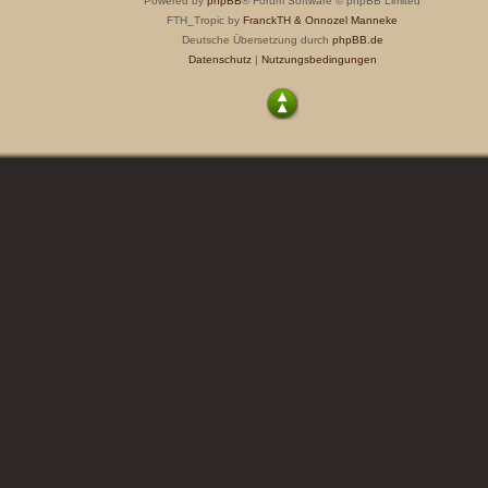
Powered by
phpBB
® Forum Software © phpBB Limited
FTH_Tropic by
FranckTH
& Onnozel Manneke
Deutsche Übersetzung durch
phpBB.de
Datenschutz
|
Nutzungsbedingungen