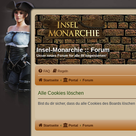
Insel-Monarchie :: Forum
Unser neues Forum für alle IM begeisterten!
FAQ
Regeln
Startseite
Portal
Forum
Alle Cookies löschen
Bist du dir sicher, dass du alle Cookies des Boards lösche
Startseite
Portal
Forum