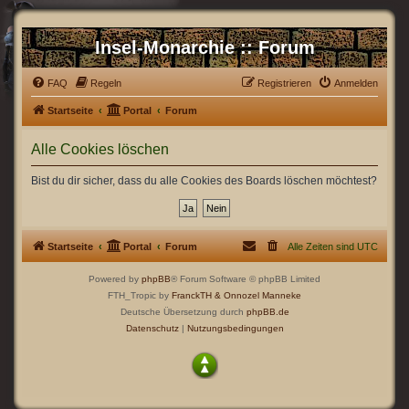
Insel-Monarchie :: Forum
FAQ
Regeln
Registrieren
Anmelden
Startseite
Portal
Forum
Alle Cookies löschen
Bist du dir sicher, dass du alle Cookies des Boards löschen möchtest?
Startseite
Portal
Forum
Alle Zeiten sind
UTC
Powered by
phpBB
® Forum Software © phpBB Limited
FTH_Tropic by
FranckTH
& Onnozel Manneke
Deutsche Übersetzung durch
phpBB.de
Datenschutz
|
Nutzungsbedingungen