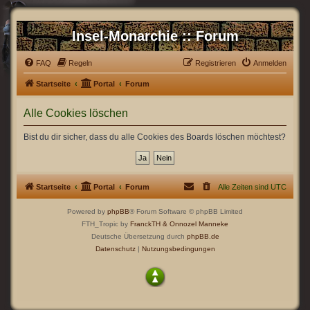
Insel-Monarchie :: Forum
FAQ
Regeln
Registrieren
Anmelden
Startseite
Portal
Forum
Alle Cookies löschen
Bist du dir sicher, dass du alle Cookies des Boards löschen möchtest?
Startseite
Portal
Forum
Alle Zeiten sind
UTC
Powered by
phpBB
® Forum Software © phpBB Limited
FTH_Tropic by
FranckTH
& Onnozel Manneke
Deutsche Übersetzung durch
phpBB.de
Datenschutz
|
Nutzungsbedingungen