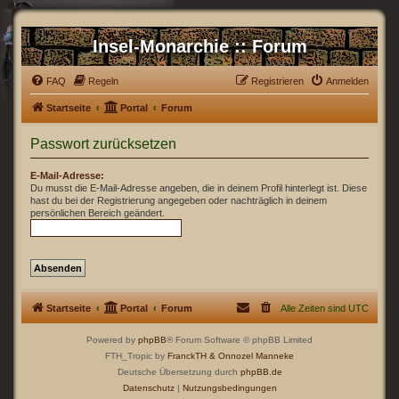
Insel-Monarchie :: Forum
FAQ
Regeln
Registrieren
Anmelden
Startseite
Portal
Forum
Passwort zurücksetzen
E-Mail-Adresse:
Du musst die E-Mail-Adresse angeben, die in deinem Profil hinterlegt ist. Diese
hast du bei der Registrierung angegeben oder nachträglich in deinem
persönlichen Bereich geändert.
Startseite
Portal
Forum
Alle Zeiten sind
UTC
Powered by
phpBB
® Forum Software © phpBB Limited
FTH_Tropic by
FranckTH
& Onnozel Manneke
Deutsche Übersetzung durch
phpBB.de
Datenschutz
|
Nutzungsbedingungen