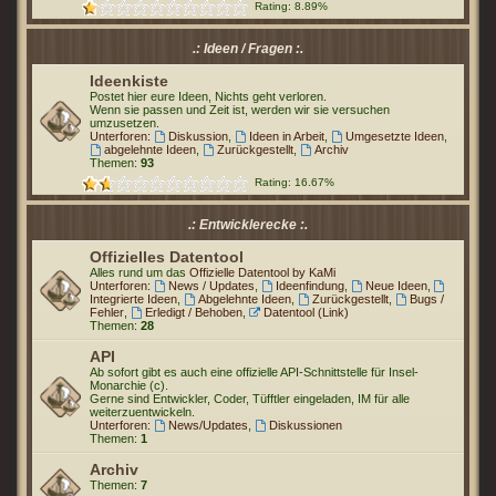
Rating: 8.89%
.: Ideen / Fragen :.
Ideenkiste
Postet hier eure Ideen, Nichts geht verloren.
Wenn sie passen und Zeit ist, werden wir sie versuchen
umzusetzen.
Unterforen:
Diskussion
,
Ideen in Arbeit
,
Umgesetzte Ideen
,
abgelehnte Ideen
,
Zurückgestellt
,
Archiv
Themen:
93
Rating: 16.67%
.: Entwicklerecke :.
Offizielles Datentool
Alles rund um das
Offizielle Datentool by KaMi
Unterforen:
News / Updates
,
Ideenfindung
,
Neue Ideen
,
Integrierte Ideen
,
Abgelehnte Ideen
,
Zurückgestellt
,
Bugs /
Fehler
,
Erledigt / Behoben
,
Datentool (Link)
Themen:
28
API
Ab sofort gibt es auch eine offizielle API-Schnittstelle für Insel-
Monarchie (c).
Gerne sind Entwickler, Coder, Tüfftler eingeladen, IM für alle
weiterzuentwickeln.
Unterforen:
News/Updates
,
Diskussionen
Themen:
1
Archiv
Themen:
7