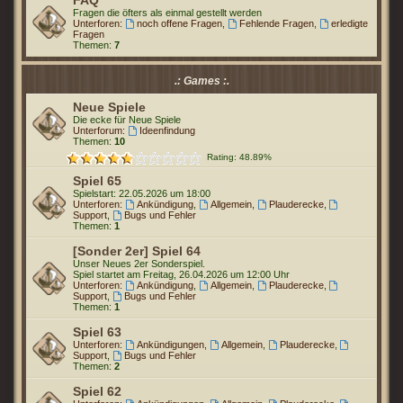
FAQ
Fragen die öfters als einmal gestellt werden
Unterforen:
noch offene Fragen
,
Fehlende Fragen
,
erledigte
Fragen
Themen:
7
.: Games :.
Neue Spiele
Die ecke für Neue Spiele
Unterforum:
Ideenfindung
Themen:
10
Rating: 48.89%
Spiel 65
Spielstart: 22.05.2026 um 18:00
Unterforen:
Ankündigung
,
Allgemein
,
Plauderecke
,
Support
,
Bugs und Fehler
Themen:
1
[Sonder 2er] Spiel 64
Unser Neues 2er Sonderspiel.
Spiel startet am Freitag, 26.04.2026 um 12:00 Uhr
Unterforen:
Ankündigung
,
Allgemein
,
Plauderecke
,
Support
,
Bugs und Fehler
Themen:
1
Spiel 63
Unterforen:
Ankündigungen
,
Allgemein
,
Plauderecke
,
Support
,
Bugs und Fehler
Themen:
2
Spiel 62