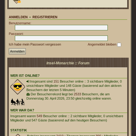
ANMELDEN
•
REGISTRIEREN
Benutzername:
Passwort:
Ich habe mein Passwort vergessen
Angemeldet bleiben
Insel-Monarchie :: Forum
WER IST ONLINE?
Insgesamt sind
151
Besucher online :: 3 sichtbare Mitglieder, 0
unsichtbare Mitglieder und 148 Gäste (basierend auf den aktiven
Besuchern der letzten 5 Minuten)
Der Besucherrekord liegt bei
2533
Besuchern, die am
Donnerstag 30. April 2026, 23:50 gleichzeitig online waren.
WER WAR DA?
Insgesamt waren
549
Besucher online :: 2 sichtbare Mitglieder, 0 unsichtbare
Mitglieder und 547 Gäste (basierend auf den heutigen Besuchern)
STATISTIK
Beiträge insgesamt
2410
• Themen insgesamt
390
• Mitglieder