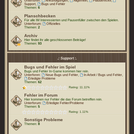
Unterforen:
Ankündigungen
,
Allgemein
,
Plauderecke
,
Support
,
Bugs und Fehler
Themen:
6
Planschbecken
Für alle IM Interessierten und Pausenfüller zwischen den Spielen.
Unterforum:
Offizielles
Themen:
2
Archiv
Hier findet ihr alle geschlossenen Beiträge!
Themen:
93
.: Support :.
Bugs und Fehler im Spiel
Bugs und Fehler In-Game kommen hier rein.
Unterforen:
Neue Bugs und Fehler
,
In Arbeit / Bugs und Fehler
,
Erledigte Probleme
Themen:
62
Rating: 11.11%
Fehler im Forum
Hier kommen nur Fehler die das Forum betreffen rein.
Unterforum:
Erledigte Fehler/Probleme
Themen:
5
Rating: 1.11%
Sonstige Probleme
Themen:
8