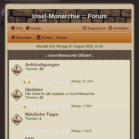
Insel-Monarchie :: Forum
FAQ
Regeln
Registrieren
Anmelden
Startseite
Portal
Forum
Aktuelle Zeit: Montag 10. August 2026, 10:42
.: Insel-Monarchie Offiziell :.
Ankündigungen
Themen:
29
Rating: 21.11%
Updates
Hier findet ihr alle Updates zu Insel-Monarchie
Themen:
22
Rating: 7.78%
Nützliche Tipps
Themen:
2
Rating: 1.11%