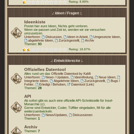
Rating: 8.89%
.: Ideen / Fragen :.
Ideenkiste
Postet hier eure Ideen, Nichts geht verloren.
Wenn sie passen und Zeit ist, werden wir sie versuchen
umzusetzen.
Unterforen:
Diskussion
,
Ideen in Arbeit
,
Umgesetzte Ideen
,
abgelehnte Ideen
,
Zurückgestellt
,
Archiv
Themen:
93
Rating: 16.67%
.: Entwicklerecke :.
Offizielles Datentool
Alles rund um das
Offizielle Datentool by KaMi
Unterforen:
News / Updates
,
Ideenfindung
,
Neue Ideen
,
Integrierte Ideen
,
Abgelehnte Ideen
,
Zurückgestellt
,
Bugs /
Fehler
,
Erledigt / Behoben
,
Datentool (Link)
Themen:
28
API
Ab sofort gibt es auch eine offizielle API-Schnittstelle für Insel-
Monarchie (c).
Gerne sind Entwickler, Coder, Tüfftler eingeladen, IM für alle
weiterzuentwickeln.
Unterforen:
News/Updates
,
Diskussionen
Themen:
1
Archiv
Themen:
7