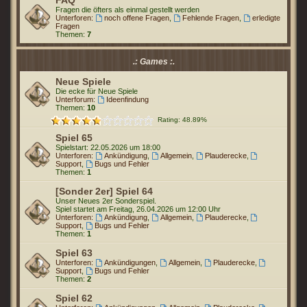
FAQ
Fragen die öfters als einmal gestellt werden
Unterforen:
noch offene Fragen
,
Fehlende Fragen
,
erledigte
Fragen
Themen:
7
.: Games :.
Neue Spiele
Die ecke für Neue Spiele
Unterforum:
Ideenfindung
Themen:
10
Rating: 48.89%
Spiel 65
Spielstart: 22.05.2026 um 18:00
Unterforen:
Ankündigung
,
Allgemein
,
Plauderecke
,
Support
,
Bugs und Fehler
Themen:
1
[Sonder 2er] Spiel 64
Unser Neues 2er Sonderspiel.
Spiel startet am Freitag, 26.04.2026 um 12:00 Uhr
Unterforen:
Ankündigung
,
Allgemein
,
Plauderecke
,
Support
,
Bugs und Fehler
Themen:
1
Spiel 63
Unterforen:
Ankündigungen
,
Allgemein
,
Plauderecke
,
Support
,
Bugs und Fehler
Themen:
2
Spiel 62