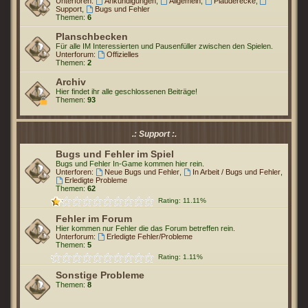
Unterforen:
Ankündigungen
,
Allgemein
,
Plauderecke
,
Support
,
Bugs und Fehler
Themen:
6
Planschbecken
Für alle IM Interessierten und Pausenfüller zwischen den Spielen.
Unterforum:
Offizielles
Themen:
2
Archiv
Hier findet ihr alle geschlossenen Beiträge!
Themen:
93
.: Support :.
Bugs und Fehler im Spiel
Bugs und Fehler In-Game kommen hier rein.
Unterforen:
Neue Bugs und Fehler
,
In Arbeit / Bugs und Fehler
,
Erledigte Probleme
Themen:
62
Rating: 11.11%
Fehler im Forum
Hier kommen nur Fehler die das Forum betreffen rein.
Unterforum:
Erledigte Fehler/Probleme
Themen:
5
Rating: 1.11%
Sonstige Probleme
Themen:
8