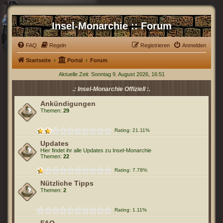
Insel-Monarchie :: Forum
FAQ
Regeln
Registrieren
Anmelden
Startseite
Portal
Forum
Aktuelle Zeit: Sonntag 9. August 2026, 16:51
.: Insel-Monarchie Offiziell :.
Ankündigungen
Themen:
29
Rating: 21.11%
Updates
Hier findet ihr alle Updates zu Insel-Monarchie
Themen:
22
Rating: 7.78%
Nützliche Tipps
Themen:
2
Rating: 1.11%