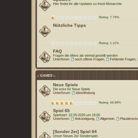
Hier findet ihr alle Updates zu Insel-Monarchie
Rating: 7.78%
Nützliche Tipps
Rating: 1.11%
FAQ
Fragen die öfters als einmal gestellt werden
Unterforen:
noch offene Fragen
,
Fehlende Fragen
,
.: GAMES :.
Neue Spiele
Die ecke für Neue Spiele
Unterforum:
Ideenfindung
Rating: 48.89%
Spiel 65
Spielstart: 22.05.2026 um 18:00
Unterforen:
Ankündigung
,
Allgemein
,
Plaudereck
[Sonder 2er] Spiel 64
Unser Neues 2er Sonderspiel.