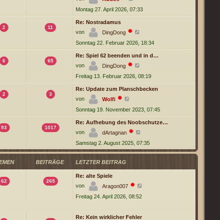
e
r
g
Montag 27. April 2026, 07:33
u
B
e
e
s
Re: Nostradamus
i
t
2
11
t
N
von
DingDong
e
r
e
r
a
Sonntag 22. Februar 2026, 18:34
u
B
g
e
e
s
Re: Spiel 62 beenden und in d…
i
t
6
65
t
N
von
DingDong
e
r
e
r
a
Freitag 13. Februar 2026, 08:19
u
B
g
e
e
s
Re: Update zum Planschbecken
i
t
2
3
t
N
von
Wolfi
e
r
e
r
a
Sonntag 19. November 2023, 07:45
u
B
g
e
e
s
Re: Aufhebung des Noobschutze…
i
t
93
1017
t
N
von
dArtagnan
e
r
e
r
a
Samstag 2. August 2025, 07:35
u
B
g
e
e
s
i
t
EMEN
BEITRÄGE
LETZTER BEITRAG
t
e
r
r
a
Re: alte Spiele
B
g
62
265
e
N
von
Aragon007
i
e
t
Freitag 24. April 2026, 08:52
u
r
e
a
s
g
t
Re: Kein wirklicher Fehler