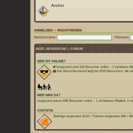
Archiv
ANMELDEN
•
REGISTRIEREN
Benutzername:
Passwort:
INSEL-MONARCHIE :: FORUM
WER IST ONLINE?
Insgesamt sind
163
Besucher online :: 2 sichtbare Mi
Der Besucherrekord liegt bei
2533
Besuchern, die am 
WER WAR DA?
Insgesamt waren
698
Besucher online :: 1 sichtbares Mitglied, 0 
STATISTIK
Beiträge insgesamt
2410
• Themen insgesamt
390
• Mi