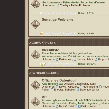
Hier kommen nur Fehler die das Forum betreffen rein.
Unterforum:
Erledigte Fehler/Probleme
Rating: 1.11%
Sonstige Probleme
Rating: 8.89%
.: IDEEN / FRAGEN :.
Ideenkiste
Postet hier eure Ideen, Nichts geht verloren.
Wenn sie passen und Zeit ist, werden wir sie versuchen
Unterforen:
Diskussion
,
Ideen in Arbeit
,
Umgesetz
Rating: 16.67%
.: ENTWICKLERECKE :.
Offizielles Datentool
Alles rund um das
Offizielle Datentool by KaMi
Unterforen:
News / Updates
,
Ideenfindung
,
Neue
Fehler
,
Erledigt / Behoben
,
Datentool (Link)
API
Ab sofort gibt es auch eine offizielle API-Schnittstelle für
Gerne sind Entwickler, Coder, Tüfftler eingeladen, IM für 
Unterforen:
News/Updates
,
Diskussionen