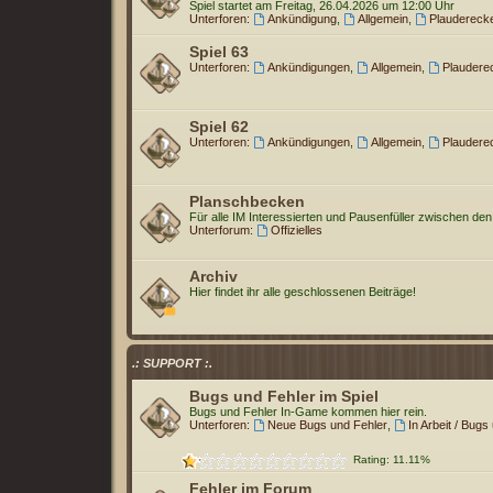
Spiel startet am Freitag, 26.04.2026 um 12:00 Uhr
Unterforen:
Ankündigung
,
Allgemein
,
Plaudereck
Spiel 63
Unterforen:
Ankündigungen
,
Allgemein
,
Plaudere
Spiel 62
Unterforen:
Ankündigungen
,
Allgemein
,
Plaudere
Planschbecken
Für alle IM Interessierten und Pausenfüller zwischen den
Unterforum:
Offizielles
Archiv
Hier findet ihr alle geschlossenen Beiträge!
.: SUPPORT :.
Bugs und Fehler im Spiel
Bugs und Fehler In-Game kommen hier rein.
Unterforen:
Neue Bugs und Fehler
,
In Arbeit / Bugs
Rating: 11.11%
Fehler im Forum