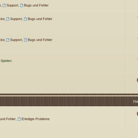
e
,
Support
,
Bugs und Fehler
cke
,
Support
,
Bugs und Fehler
cke
,
Support
,
Bugs und Fehler
 Spielen.
TH
 und Fehler
,
Erledigte Probleme