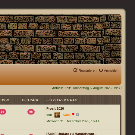
Registrieren
Anmelden
Aktuelle Zeit: Donnerstag 6. August 2026, 19:30
EMEN
BEITRÄGE
LETZTER BEITRAG
Prosit 2026
29
58
N
von
KaMi
e
Mittwoch 31. Dezember 2025, 16:41
u
e
s
t
[Spiel] Update zu Handelsrout…