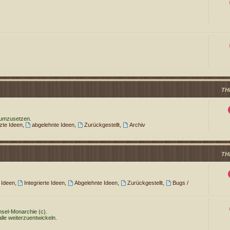
TH
 umzusetzen.
te Ideen
,
abgelehnte Ideen
,
Zurückgestellt
,
Archiv
TH
 Ideen
,
Integrierte Ideen
,
Abgelehnte Ideen
,
Zurückgestellt
,
Bugs /
 Insel-Monarchie (c).
alle weiterzuentwickeln.