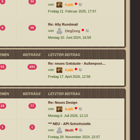
e
5
30
N
r
von
KaMi
e
B
Freitag 21. Februar 2025, 17:57
u
e
e
i
s
t
t
r
Re: Ally Rundmail
e
a
8
38
r
N
g
von
DingDong
B
e
Montag 10. Juni 2024, 16:59
e
u
i
e
t
s
r
t
a
e
EMEN
BEITRÄGE
LETZTER BEITRAG
g
r
B
Re: neues Gebäude - Außenpost…
e
93
493
i
N
von
KaMi
t
e
r
Freitag 17. April 2026, 12:58
u
a
e
g
s
t
e
EMEN
BEITRÄGE
LETZTER BEITRAG
r
B
Re: Neues Design
e
28
77
i
N
von
KaMi
t
e
r
Montag 6. Juli 2026, 12:13
u
a
e
g
s
*** NEU - API-Schnittstelle
t
1
1
N
von
Wolfi
e
e
r
Freitag 29. November 2024, 22:57
u
B