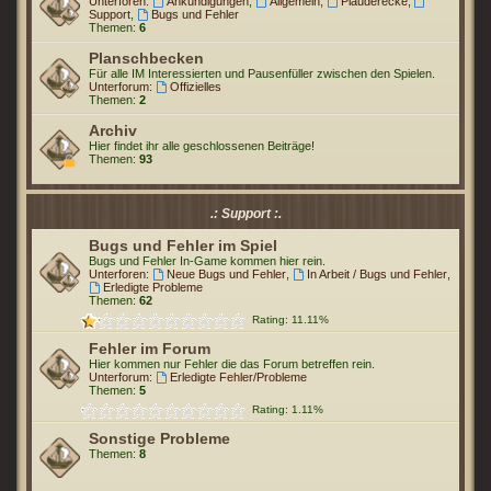
Unterforen:
Ankündigungen
,
Allgemein
,
Plauderecke
,
Support
,
Bugs und Fehler
Themen:
6
Planschbecken
Für alle IM Interessierten und Pausenfüller zwischen den Spielen.
Unterforum:
Offizielles
Themen:
2
Archiv
Hier findet ihr alle geschlossenen Beiträge!
Themen:
93
.: Support :.
Bugs und Fehler im Spiel
Bugs und Fehler In-Game kommen hier rein.
Unterforen:
Neue Bugs und Fehler
,
In Arbeit / Bugs und Fehler
,
Erledigte Probleme
Themen:
62
Rating: 11.11%
Fehler im Forum
Hier kommen nur Fehler die das Forum betreffen rein.
Unterforum:
Erledigte Fehler/Probleme
Themen:
5
Rating: 1.11%
Sonstige Probleme
Themen:
8