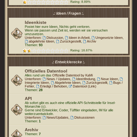
Rating: 8.89%
.: Ideen / Fragen :.
Ideenkiste
Postet hier eure Ideen, Nichts geht verloren.
Wenn sie passen und Zeit ist, werden wir sie versuchen
umzusetzen.
Unterforen:
Diskussion
,
Ideen in Arbeit
,
Umgesetzte Ideen
,
abgelehnte Ideen
,
Zurückgestellt
,
Archiv
Themen:
93
Rating: 16.67%
.: Entwicklerecke :.
Offizielles Datentool
Alles rund um das
Offizielle Datentool by KaMi
Unterforen:
News / Updates
,
Ideenfindung
,
Neue Ideen
,
Integrierte Ideen
,
Abgelehnte Ideen
,
Zurückgestellt
,
Bugs /
Fehler
,
Erledigt / Behoben
,
Datentool (Link)
Themen:
28
API
Ab sofort gibt es auch eine offizielle API-Schnittstelle für Insel-
Monarchie (c).
Gerne sind Entwickler, Coder, Tüfftler eingeladen, IM für alle
weiterzuentwickeln.
Unterforen:
News/Updates
,
Diskussionen
Themen:
1
Archiv
Themen:
7