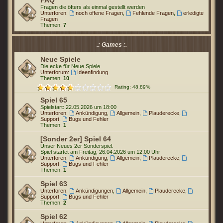
FAQ
Fragen die öfters als einmal gestellt werden
Unterforen:
noch offene Fragen
,
Fehlende Fragen
,
erledigte
Fragen
Themen:
7
.: Games :.
Neue Spiele
Die ecke für Neue Spiele
Unterforum:
Ideenfindung
Themen:
10
Rating: 48.89%
Spiel 65
Spielstart: 22.05.2026 um 18:00
Unterforen:
Ankündigung
,
Allgemein
,
Plauderecke
,
Support
,
Bugs und Fehler
Themen:
1
[Sonder 2er] Spiel 64
Unser Neues 2er Sonderspiel.
Spiel startet am Freitag, 26.04.2026 um 12:00 Uhr
Unterforen:
Ankündigung
,
Allgemein
,
Plauderecke
,
Support
,
Bugs und Fehler
Themen:
1
Spiel 63
Unterforen:
Ankündigungen
,
Allgemein
,
Plauderecke
,
Support
,
Bugs und Fehler
Themen:
2
Spiel 62