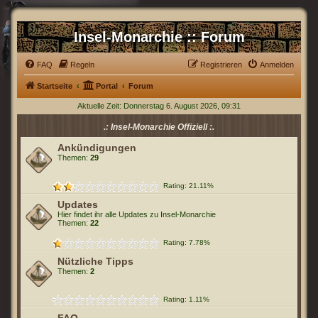
Insel-Monarchie :: Forum
FAQ
Regeln
Registrieren
Anmelden
Startseite
Portal
Forum
Aktuelle Zeit: Donnerstag 6. August 2026, 09:31
.: Insel-Monarchie Offiziell :.
Ankündigungen
Themen:
29
Rating: 21.11%
Updates
Hier findet ihr alle Updates zu Insel-Monarchie
Themen:
22
Rating: 7.78%
Nützliche Tipps
Themen:
2
Rating: 1.11%