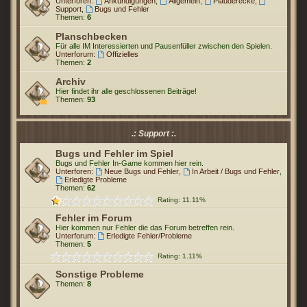
Unterforen:
Ankündigungen
,
Allgemein
,
Plauderecke
,
Support
,
Bugs und Fehler
Themen:
6
Planschbecken
Für alle IM Interessierten und Pausenfüller zwischen den Spielen.
Unterforum:
Offizielles
Themen:
2
Archiv
Hier findet ihr alle geschlossenen Beiträge!
Themen:
93
.: Support :.
Bugs und Fehler im Spiel
Bugs und Fehler In-Game kommen hier rein.
Unterforen:
Neue Bugs und Fehler
,
In Arbeit / Bugs und Fehler
,
Erledigte Probleme
Themen:
62
Rating: 11.11%
Fehler im Forum
Hier kommen nur Fehler die das Forum betreffen rein.
Unterforum:
Erledigte Fehler/Probleme
Themen:
5
Rating: 1.11%
Sonstige Probleme
Themen:
8