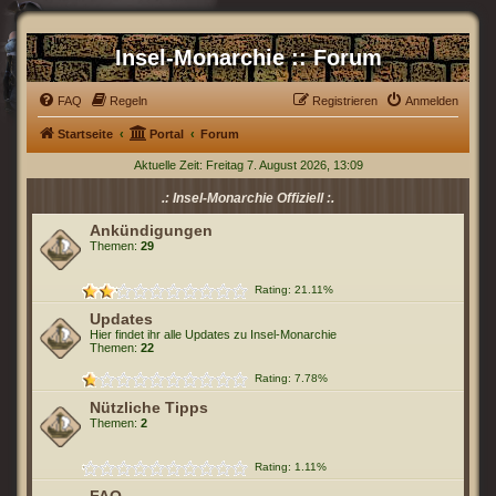
Insel-Monarchie :: Forum
FAQ
Regeln
Registrieren
Anmelden
Startseite
Portal
Forum
Aktuelle Zeit: Freitag 7. August 2026, 13:09
.: Insel-Monarchie Offiziell :.
Ankündigungen
Themen:
29
Rating: 21.11%
Updates
Hier findet ihr alle Updates zu Insel-Monarchie
Themen:
22
Rating: 7.78%
Nützliche Tipps
Themen:
2
Rating: 1.11%