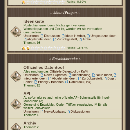
Rating: 8.89%
.: Ideen / Fragen :.
Ideenkiste
Postet hier eure Ideen, Nichts geht verloren.
Wenn sie passen und Zeit ist, werden wir sie versuchen
umzusetzen.
Unterforen:
Diskussion
,
Ideen in Arbeit
,
Umgesetzte Ideen
,
abgelehnte Ideen
,
Zurückgestellt
,
Archiv
Themen:
93
Rating: 16.67%
.: Entwicklerecke :.
Offizielles Datentool
Alles rund um das
Offizielle Datentool by KaMi
Unterforen:
News / Updates
,
Ideenfindung
,
Neue Ideen
,
Integrierte Ideen
,
Abgelehnte Ideen
,
Zurückgestellt
,
Bugs /
Fehler
,
Erledigt / Behoben
,
Datentool (Link)
Themen:
28
API
Ab sofort gibt es auch eine offizielle API-Schnittstelle für Insel-
Monarchie (c).
Gerne sind Entwickler, Coder, Tüfftler eingeladen, IM für alle
weiterzuentwickeln.
Unterforen:
News/Updates
,
Diskussionen
Themen:
1
Archiv
Themen:
7