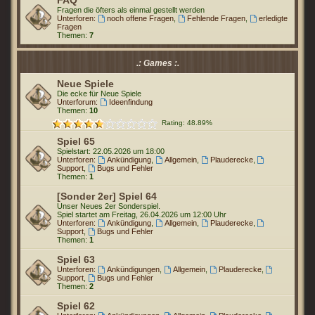
FAQ
Fragen die öfters als einmal gestellt werden
Unterforen:
noch offene Fragen
,
Fehlende Fragen
,
erledigte
Fragen
Themen:
7
.: Games :.
Neue Spiele
Die ecke für Neue Spiele
Unterforum:
Ideenfindung
Themen:
10
Rating: 48.89%
Spiel 65
Spielstart: 22.05.2026 um 18:00
Unterforen:
Ankündigung
,
Allgemein
,
Plauderecke
,
Support
,
Bugs und Fehler
Themen:
1
[Sonder 2er] Spiel 64
Unser Neues 2er Sonderspiel.
Spiel startet am Freitag, 26.04.2026 um 12:00 Uhr
Unterforen:
Ankündigung
,
Allgemein
,
Plauderecke
,
Support
,
Bugs und Fehler
Themen:
1
Spiel 63
Unterforen:
Ankündigungen
,
Allgemein
,
Plauderecke
,
Support
,
Bugs und Fehler
Themen:
2
Spiel 62