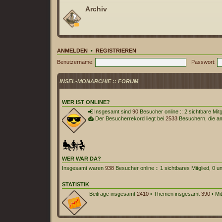
Archiv
ANMELDEN
•
REGISTRIEREN
Benutzername:
Passwort:
INSEL-MONARCHIE :: FORUM
WER IST ONLINE?
Insgesamt sind
90
Besucher online :: 2 sichtbare Mit
Der Besucherrekord liegt bei
2533
Besuchern, die am 
WER WAR DA?
Insgesamt waren
938
Besucher online :: 1 sichtbares Mitglied, 0 
STATISTIK
Beiträge insgesamt
2410
• Themen insgesamt
390
• Mi