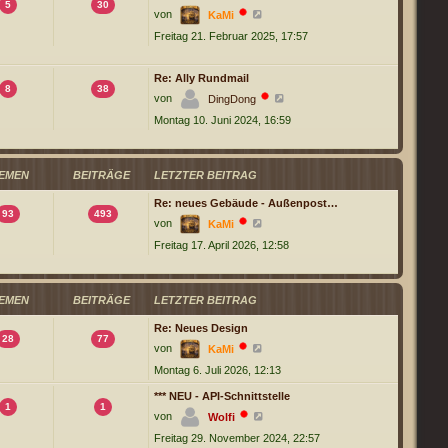
e
5
30
N
r
von
KaMi
e
B
Freitag 21. Februar 2025, 17:57
u
e
e
i
s
t
t
r
Re: Ally Rundmail
e
a
8
38
r
N
g
von
DingDong
B
e
Montag 10. Juni 2024, 16:59
e
u
i
e
t
s
r
t
a
e
EMEN
BEITRÄGE
LETZTER BEITRAG
g
r
B
Re: neues Gebäude - Außenpost…
e
93
493
i
N
von
KaMi
t
e
r
Freitag 17. April 2026, 12:58
u
a
e
g
s
t
e
EMEN
BEITRÄGE
LETZTER BEITRAG
r
B
Re: Neues Design
e
28
77
i
N
von
KaMi
t
e
r
Montag 6. Juli 2026, 12:13
u
a
e
g
s
*** NEU - API-Schnittstelle
t
1
1
N
von
Wolfi
e
e
r
Freitag 29. November 2024, 22:57
u
B