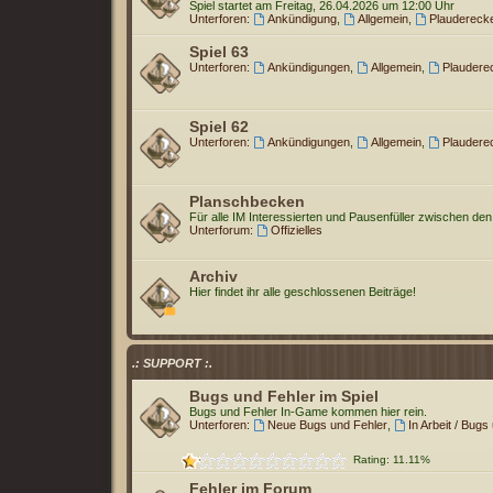
Spiel startet am Freitag, 26.04.2026 um 12:00 Uhr
Unterforen:
Ankündigung
,
Allgemein
,
Plaudereck
Spiel 63
Unterforen:
Ankündigungen
,
Allgemein
,
Plaudere
Spiel 62
Unterforen:
Ankündigungen
,
Allgemein
,
Plaudere
Planschbecken
Für alle IM Interessierten und Pausenfüller zwischen den
Unterforum:
Offizielles
Archiv
Hier findet ihr alle geschlossenen Beiträge!
.: SUPPORT :.
Bugs und Fehler im Spiel
Bugs und Fehler In-Game kommen hier rein.
Unterforen:
Neue Bugs und Fehler
,
In Arbeit / Bugs
Rating: 11.11%
Fehler im Forum