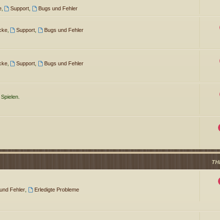
e
,
Support
,
Bugs und Fehler
cke
,
Support
,
Bugs und Fehler
cke
,
Support
,
Bugs und Fehler
 Spielen.
TH
 und Fehler
,
Erledigte Probleme