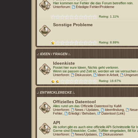
Hier kommen nur Fehler die das Forum betreffen rein.
Unterforum:
Erledigte Fehler/Probleme
Rating: 1.11%
Sonstige Probleme
Rating: 8.89%
.: IDEEN / FRAGEN :.
Ideenkiste
Postet hier eure Ideen, Nichts geht verloren.
Wenn sie passen und Zeit ist, werden wir sie versuchen
Unterforen:
Diskussion
,
Ideen in Arbeit
,
Umgesetz
Rating: 16.67%
.: ENTWICKLERECKE :.
Offizielles Datentool
Alles rund um das
Offizielle Datentool by KaMi
Unterforen:
News / Updates
,
Ideenfindung
,
Neue
Fehler
,
Erledigt / Behoben
,
Datentool (Link)
API
Ab sofort gibt es auch eine offizielle API-Schnittstelle für
Gerne sind Entwickler, Coder, Tüfftler eingeladen, IM für 
Unterforen:
News/Updates
,
Diskussionen