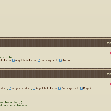
TH
 umzusetzen.
te Ideen
,
abgelehnte Ideen
,
Zurückgestellt
,
Archiv
TH
 Ideen
,
Integrierte Ideen
,
Abgelehnte Ideen
,
Zurückgestellt
,
Bugs /
 Insel-Monarchie (c).
alle weiterzuentwickeln.