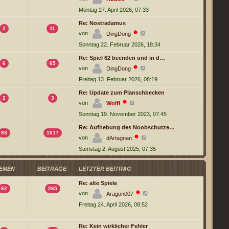
e
r
g
Montag 27. April 2026, 07:33
u
B
e
e
s
Re: Nostradamus
i
t
2
11
t
N
von
DingDong
e
r
e
r
a
Sonntag 22. Februar 2026, 18:34
u
B
g
e
e
s
Re: Spiel 62 beenden und in d…
i
t
6
65
t
N
von
DingDong
e
r
e
r
a
Freitag 13. Februar 2026, 08:19
u
B
g
e
e
s
Re: Update zum Planschbecken
i
t
2
3
t
N
von
Wolfi
e
r
e
r
a
Sonntag 19. November 2023, 07:45
u
B
g
e
e
s
Re: Aufhebung des Noobschutze…
i
t
93
1017
t
N
von
dArtagnan
e
r
e
r
a
Samstag 2. August 2025, 07:35
u
B
g
e
e
s
i
t
EMEN
BEITRÄGE
LETZTER BEITRAG
t
e
r
r
a
Re: alte Spiele
B
g
62
265
e
N
von
Aragon007
i
e
t
Freitag 24. April 2026, 08:52
u
r
e
a
s
g
t
Re: Kein wirklicher Fehler