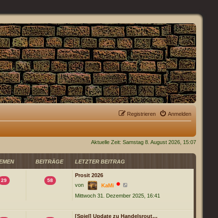
Registrieren
Anmelden
Aktuelle Zeit: Samstag 8. August 2026, 15:07
EMEN
BEITRÄGE
LETZTER BEITRAG
Prosit 2026
29
58
N
von
KaMi
e
Mittwoch 31. Dezember 2025, 16:41
u
e
s
t
[Spiel] Update zu Handelsrout…