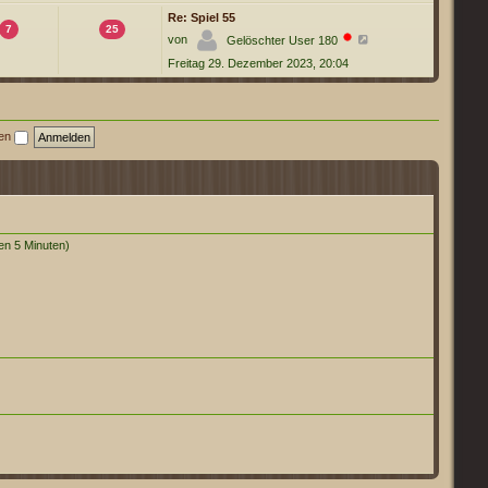
e
e
s
Re: Spiel 55
i
t
7
25
t
N
von
Gelöschter User 180
e
r
e
r
a
Freitag 29. Dezember 2023, 20:04
u
B
g
e
e
s
i
t
t
e
r
r
a
ben
B
g
e
i
t
r
a
g
ten 5 Minuten)