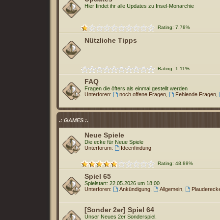
Hier findet ihr alle Updates zu Insel-Monarchie
Rating: 7.78%
Nützliche Tipps
Rating: 1.11%
FAQ
Fragen die öfters als einmal gestellt werden
Unterforen:
noch offene Fragen
,
Fehlende Fragen
,
.: GAMES :.
Neue Spiele
Die ecke für Neue Spiele
Unterforum:
Ideenfindung
Rating: 48.89%
Spiel 65
Spielstart: 22.05.2026 um 18:00
Unterforen:
Ankündigung
,
Allgemein
,
Plaudereck
[Sonder 2er] Spiel 64
Unser Neues 2er Sonderspiel.