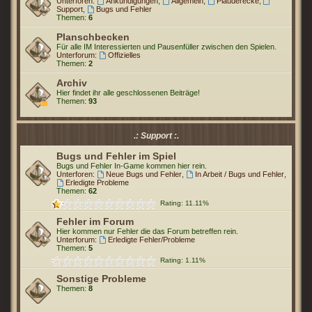
Unterforen:
Ankündigungen
,
Allgemein
,
Plauderecke
,
Support
,
Bugs und Fehler
Themen:
6
Planschbecken
Für alle IM Interessierten und Pausenfüller zwischen den Spielen.
Unterforum:
Offizielles
Themen:
2
Archiv
Hier findet ihr alle geschlossenen Beiträge!
Themen:
93
.: Support :.
Bugs und Fehler im Spiel
Bugs und Fehler In-Game kommen hier rein.
Unterforen:
Neue Bugs und Fehler
,
In Arbeit / Bugs und Fehler
,
Erledigte Probleme
Themen:
62
Rating: 11.11%
Fehler im Forum
Hier kommen nur Fehler die das Forum betreffen rein.
Unterforum:
Erledigte Fehler/Probleme
Themen:
5
Rating: 1.11%
Sonstige Probleme
Themen:
8