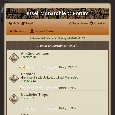
Insel-Monarchie :: Forum
FAQ
Regeln
Registrieren
Anmelden
Startseite
Portal
Forum
Aktuelle Zeit: Samstag 8. August 2026, 05:24
.: Insel-Monarchie Offiziell :.
Ankündigungen
Themen:
29
Rating: 21.11%
Updates
Hier findet ihr alle Updates zu Insel-Monarchie
Themen:
22
Rating: 7.78%
Nützliche Tipps
Themen:
2
Rating: 1.11%