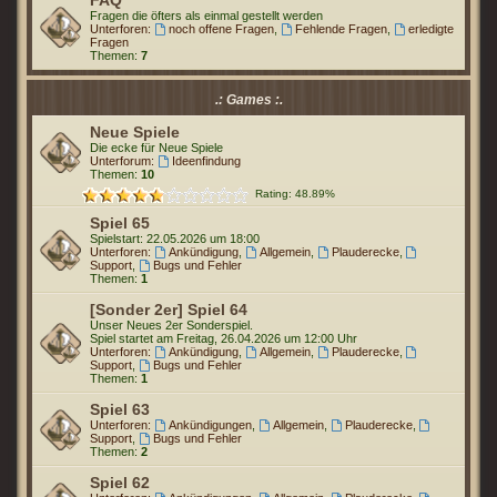
FAQ
Fragen die öfters als einmal gestellt werden
Unterforen:
noch offene Fragen
,
Fehlende Fragen
,
erledigte
Fragen
Themen:
7
.: Games :.
Neue Spiele
Die ecke für Neue Spiele
Unterforum:
Ideenfindung
Themen:
10
Rating: 48.89%
Spiel 65
Spielstart: 22.05.2026 um 18:00
Unterforen:
Ankündigung
,
Allgemein
,
Plauderecke
,
Support
,
Bugs und Fehler
Themen:
1
[Sonder 2er] Spiel 64
Unser Neues 2er Sonderspiel.
Spiel startet am Freitag, 26.04.2026 um 12:00 Uhr
Unterforen:
Ankündigung
,
Allgemein
,
Plauderecke
,
Support
,
Bugs und Fehler
Themen:
1
Spiel 63
Unterforen:
Ankündigungen
,
Allgemein
,
Plauderecke
,
Support
,
Bugs und Fehler
Themen:
2
Spiel 62