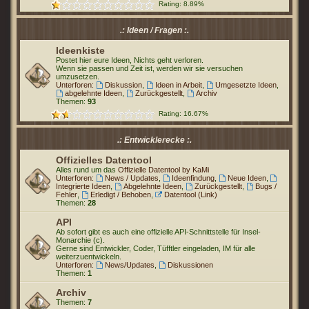
Rating: 8.89%
.: Ideen / Fragen :.
Ideenkiste
Postet hier eure Ideen, Nichts geht verloren.
Wenn sie passen und Zeit ist, werden wir sie versuchen
umzusetzen.
Unterforen:
Diskussion
,
Ideen in Arbeit
,
Umgesetzte Ideen
,
abgelehnte Ideen
,
Zurückgestellt
,
Archiv
Themen:
93
Rating: 16.67%
.: Entwicklerecke :.
Offizielles Datentool
Alles rund um das
Offizielle Datentool by KaMi
Unterforen:
News / Updates
,
Ideenfindung
,
Neue Ideen
,
Integrierte Ideen
,
Abgelehnte Ideen
,
Zurückgestellt
,
Bugs /
Fehler
,
Erledigt / Behoben
,
Datentool (Link)
Themen:
28
API
Ab sofort gibt es auch eine offizielle API-Schnittstelle für Insel-
Monarchie (c).
Gerne sind Entwickler, Coder, Tüfftler eingeladen, IM für alle
weiterzuentwickeln.
Unterforen:
News/Updates
,
Diskussionen
Themen:
1
Archiv
Themen:
7