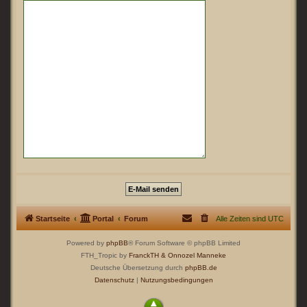
Startseite
Portal
Forum
Alle Zeiten sind
UTC
Powered by
phpBB
® Forum Software © phpBB Limited
FTH_Tropic by
FranckTH
& Onnozel Manneke
Deutsche Übersetzung durch
phpBB.de
Datenschutz
|
Nutzungsbedingungen