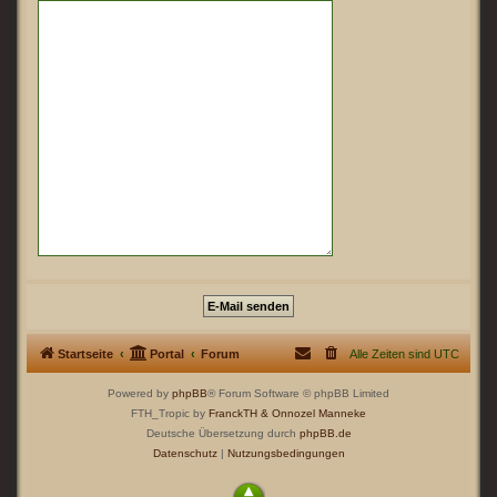
Startseite
Portal
Forum
Alle Zeiten sind
UTC
Powered by
phpBB
® Forum Software © phpBB Limited
FTH_Tropic by
FranckTH
& Onnozel Manneke
Deutsche Übersetzung durch
phpBB.de
Datenschutz
|
Nutzungsbedingungen