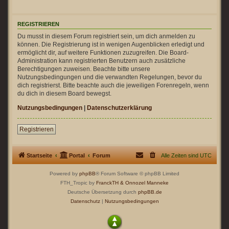
REGISTRIEREN
Du musst in diesem Forum registriert sein, um dich anmelden zu
können. Die Registrierung ist in wenigen Augenblicken erledigt und
ermöglicht dir, auf weitere Funktionen zuzugreifen. Die Board-
Administration kann registrierten Benutzern auch zusätzliche
Berechtigungen zuweisen. Beachte bitte unsere
Nutzungsbedingungen und die verwandten Regelungen, bevor du
dich registrierst. Bitte beachte auch die jeweiligen Forenregeln, wenn
du dich in diesem Board bewegst.
Nutzungsbedingungen
|
Datenschutzerklärung
Registrieren
Startseite
Portal
Forum
Alle Zeiten sind
UTC
Powered by
phpBB
® Forum Software © phpBB Limited
FTH_Tropic by
FranckTH
& Onnozel Manneke
Deutsche Übersetzung durch
phpBB.de
Datenschutz
|
Nutzungsbedingungen