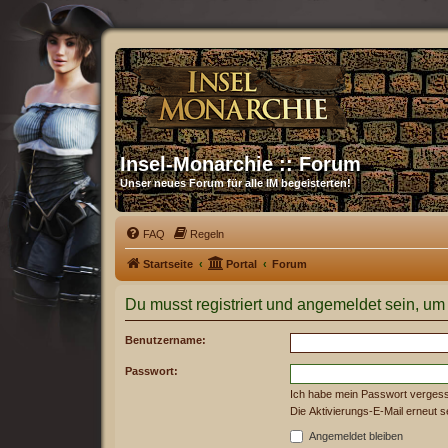
Insel-Monarchie :: Forum
Unser neues Forum für alle IM begeisterten!
FAQ
Regeln
Startseite
Portal
Forum
Du musst registriert und angemeldet sein, um
Benutzername:
Passwort:
Ich habe mein Passwort verges
Die Aktivierungs-E-Mail erneut 
Angemeldet bleiben