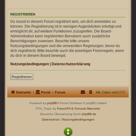
REGISTRIEREN
Du musst in diesem Forum registriert sein, um dich anmelden zu
können. Die Registrierung ist in wenigen Augenblicken erledigt und
ermöglicht dir, auf weitere Funktionen zuzugreifen. Die Board-
Administration kann registrierten Benutzern auch zusätzliche
Berechtigungen zuweisen. Beachte bitte unsere
Nutzungsbedingungen und die verwandten Regelungen, bevor du
dich registrierst. Bitte beachte auch die jeweiligen Forenregeln, wenn
du dich in diesem Board bewegst.
Nutzungsbedingungen
|
Datenschutzerklärung
Registrieren
Startseite
Portal
Forum
Alle Zeiten sind
UTC
Powered by
phpBB
® Forum Software © phpBB Limited
FTH_Tropic by
FranckTH
& Onnozel Manneke
Deutsche Übersetzung durch
phpBB.de
Datenschutz
|
Nutzungsbedingungen