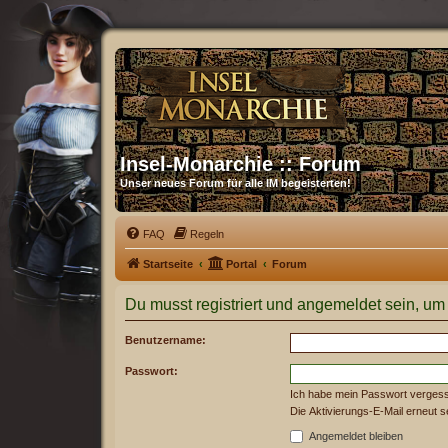
Insel-Monarchie :: Forum
Unser neues Forum für alle IM begeisterten!
FAQ
Regeln
Startseite
Portal
Forum
Du musst registriert und angemeldet sein, um
Benutzername:
Passwort:
Ich habe mein Passwort verges
Die Aktivierungs-E-Mail erneut 
Angemeldet bleiben