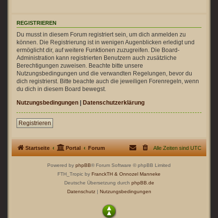
REGISTRIEREN
Du musst in diesem Forum registriert sein, um dich anmelden zu
können. Die Registrierung ist in wenigen Augenblicken erledigt und
ermöglicht dir, auf weitere Funktionen zuzugreifen. Die Board-
Administration kann registrierten Benutzern auch zusätzliche
Berechtigungen zuweisen. Beachte bitte unsere
Nutzungsbedingungen und die verwandten Regelungen, bevor du
dich registrierst. Bitte beachte auch die jeweiligen Forenregeln, wenn
du dich in diesem Board bewegst.
Nutzungsbedingungen
|
Datenschutzerklärung
Registrieren
Startseite
Portal
Forum
Alle Zeiten sind
UTC
Powered by
phpBB
® Forum Software © phpBB Limited
FTH_Tropic by
FranckTH
& Onnozel Manneke
Deutsche Übersetzung durch
phpBB.de
Datenschutz
|
Nutzungsbedingungen