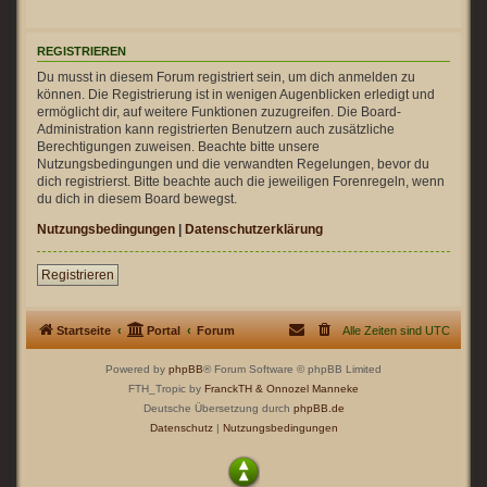
REGISTRIEREN
Du musst in diesem Forum registriert sein, um dich anmelden zu
können. Die Registrierung ist in wenigen Augenblicken erledigt und
ermöglicht dir, auf weitere Funktionen zuzugreifen. Die Board-
Administration kann registrierten Benutzern auch zusätzliche
Berechtigungen zuweisen. Beachte bitte unsere
Nutzungsbedingungen und die verwandten Regelungen, bevor du
dich registrierst. Bitte beachte auch die jeweiligen Forenregeln, wenn
du dich in diesem Board bewegst.
Nutzungsbedingungen
|
Datenschutzerklärung
Registrieren
Startseite
Portal
Forum
Alle Zeiten sind
UTC
Powered by
phpBB
® Forum Software © phpBB Limited
FTH_Tropic by
FranckTH
& Onnozel Manneke
Deutsche Übersetzung durch
phpBB.de
Datenschutz
|
Nutzungsbedingungen