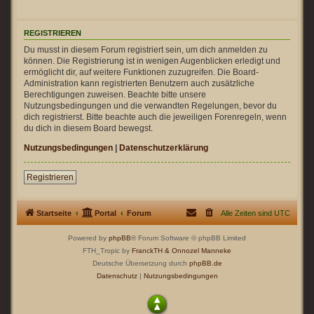
REGISTRIEREN
Du musst in diesem Forum registriert sein, um dich anmelden zu
können. Die Registrierung ist in wenigen Augenblicken erledigt und
ermöglicht dir, auf weitere Funktionen zuzugreifen. Die Board-
Administration kann registrierten Benutzern auch zusätzliche
Berechtigungen zuweisen. Beachte bitte unsere
Nutzungsbedingungen und die verwandten Regelungen, bevor du
dich registrierst. Bitte beachte auch die jeweiligen Forenregeln, wenn
du dich in diesem Board bewegst.
Nutzungsbedingungen
|
Datenschutzerklärung
Registrieren
Startseite
Portal
Forum
Alle Zeiten sind
UTC
Powered by
phpBB
® Forum Software © phpBB Limited
FTH_Tropic by
FranckTH
& Onnozel Manneke
Deutsche Übersetzung durch
phpBB.de
Datenschutz
|
Nutzungsbedingungen