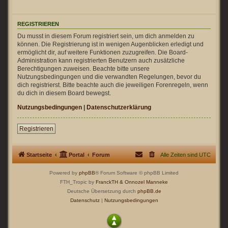
REGISTRIEREN
Du musst in diesem Forum registriert sein, um dich anmelden zu
können. Die Registrierung ist in wenigen Augenblicken erledigt und
ermöglicht dir, auf weitere Funktionen zuzugreifen. Die Board-
Administration kann registrierten Benutzern auch zusätzliche
Berechtigungen zuweisen. Beachte bitte unsere
Nutzungsbedingungen und die verwandten Regelungen, bevor du
dich registrierst. Bitte beachte auch die jeweiligen Forenregeln, wenn
du dich in diesem Board bewegst.
Nutzungsbedingungen
|
Datenschutzerklärung
Registrieren
Startseite
Portal
Forum
Alle Zeiten sind
UTC
Powered by
phpBB
® Forum Software © phpBB Limited
FTH_Tropic by
FranckTH
& Onnozel Manneke
Deutsche Übersetzung durch
phpBB.de
Datenschutz
|
Nutzungsbedingungen