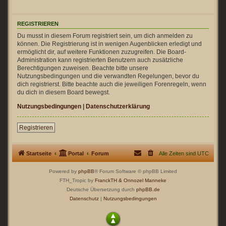
REGISTRIEREN
Du musst in diesem Forum registriert sein, um dich anmelden zu
können. Die Registrierung ist in wenigen Augenblicken erledigt und
ermöglicht dir, auf weitere Funktionen zuzugreifen. Die Board-
Administration kann registrierten Benutzern auch zusätzliche
Berechtigungen zuweisen. Beachte bitte unsere
Nutzungsbedingungen und die verwandten Regelungen, bevor du
dich registrierst. Bitte beachte auch die jeweiligen Forenregeln, wenn
du dich in diesem Board bewegst.
Nutzungsbedingungen
|
Datenschutzerklärung
Registrieren
Startseite
Portal
Forum
Alle Zeiten sind
UTC
Powered by
phpBB
® Forum Software © phpBB Limited
FTH_Tropic by
FranckTH
& Onnozel Manneke
Deutsche Übersetzung durch
phpBB.de
Datenschutz
|
Nutzungsbedingungen