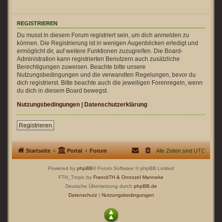
REGISTRIEREN
Du musst in diesem Forum registriert sein, um dich anmelden zu
können. Die Registrierung ist in wenigen Augenblicken erledigt und
ermöglicht dir, auf weitere Funktionen zuzugreifen. Die Board-
Administration kann registrierten Benutzern auch zusätzliche
Berechtigungen zuweisen. Beachte bitte unsere
Nutzungsbedingungen und die verwandten Regelungen, bevor du
dich registrierst. Bitte beachte auch die jeweiligen Forenregeln, wenn
du dich in diesem Board bewegst.
Nutzungsbedingungen
|
Datenschutzerklärung
Registrieren
Startseite
Portal
Forum
Alle Zeiten sind
UTC
Powered by
phpBB
® Forum Software © phpBB Limited
FTH_Tropic by
FranckTH
& Onnozel Manneke
Deutsche Übersetzung durch
phpBB.de
Datenschutz
|
Nutzungsbedingungen