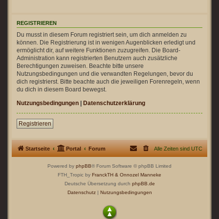
REGISTRIEREN
Du musst in diesem Forum registriert sein, um dich anmelden zu
können. Die Registrierung ist in wenigen Augenblicken erledigt und
ermöglicht dir, auf weitere Funktionen zuzugreifen. Die Board-
Administration kann registrierten Benutzern auch zusätzliche
Berechtigungen zuweisen. Beachte bitte unsere
Nutzungsbedingungen und die verwandten Regelungen, bevor du
dich registrierst. Bitte beachte auch die jeweiligen Forenregeln, wenn
du dich in diesem Board bewegst.
Nutzungsbedingungen
|
Datenschutzerklärung
Registrieren
Startseite
Portal
Forum
Alle Zeiten sind
UTC
Powered by
phpBB
® Forum Software © phpBB Limited
FTH_Tropic by
FranckTH
& Onnozel Manneke
Deutsche Übersetzung durch
phpBB.de
Datenschutz
|
Nutzungsbedingungen