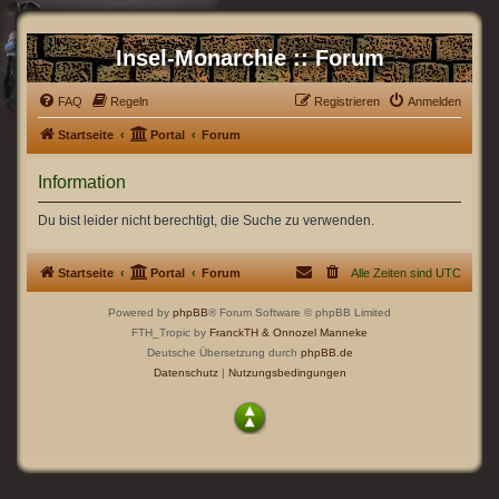
Insel-Monarchie :: Forum
FAQ
Regeln
Registrieren
Anmelden
Startseite
Portal
Forum
Information
Du bist leider nicht berechtigt, die Suche zu verwenden.
Startseite
Portal
Forum
Alle Zeiten sind
UTC
Powered by
phpBB
® Forum Software © phpBB Limited
FTH_Tropic by
FranckTH
& Onnozel Manneke
Deutsche Übersetzung durch
phpBB.de
Datenschutz
|
Nutzungsbedingungen