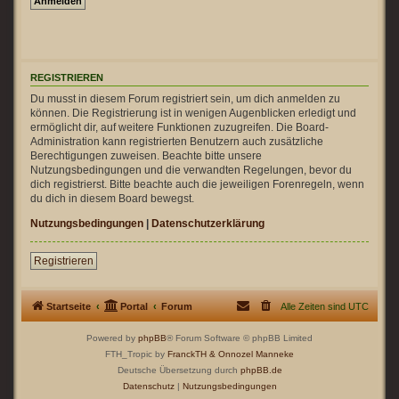
REGISTRIEREN
Du musst in diesem Forum registriert sein, um dich anmelden zu
können. Die Registrierung ist in wenigen Augenblicken erledigt und
ermöglicht dir, auf weitere Funktionen zuzugreifen. Die Board-
Administration kann registrierten Benutzern auch zusätzliche
Berechtigungen zuweisen. Beachte bitte unsere
Nutzungsbedingungen und die verwandten Regelungen, bevor du
dich registrierst. Bitte beachte auch die jeweiligen Forenregeln, wenn
du dich in diesem Board bewegst.
Nutzungsbedingungen
|
Datenschutzerklärung
Registrieren
Startseite
Portal
Forum
Alle Zeiten sind
UTC
Powered by
phpBB
® Forum Software © phpBB Limited
FTH_Tropic by
FranckTH
& Onnozel Manneke
Deutsche Übersetzung durch
phpBB.de
Datenschutz
|
Nutzungsbedingungen