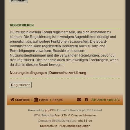
REGISTRIEREN
Du musst in diesem Forum registriert sein, um dich anmelden zu
können. Die Registrierung ist in wenigen Augenblicken erledigt und
ermöglicht dir, auf weitere Funktionen zuzugreifen. Die Board-
Administration kann registrierten Benutzern auch zusätzliche
Berechtigungen zuweisen. Beachte bitte unsere
Nutzungsbedingungen und die verwandten Regelungen, bevor du
dich registrierst. Bitte beachte auch die jeweiligen Forenregeln, wenn
du dich in diesem Board bewegst.
Nutzungsbedingungen
|
Datenschutzerklärung
Registrieren
Startseite
Portal
Forum
Alle Zeiten sind
UTC
Powered by
phpBB
® Forum Software © phpBB Limited
FTH_Tropic by
FranckTH
& Onnozel Manneke
Deutsche Übersetzung durch
phpBB.de
Datenschutz
|
Nutzungsbedingungen