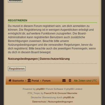
REGISTRIEREN
Du musst in diesem Forum registriert sein, um dich anmelden zu
können. Die Registrierung ist in wenigen Augenblicken erledigt und
ermöglicht dir, auf weitere Funktionen zuzugreifen. Die Board-
Administration kann registrierten Benutzern auch zusätzliche
Berechtigungen zuweisen. Beachte bitte unsere
Nutzungsbedingungen und die verwandten Regelungen, bevor du
dich registrierst. Bitte beachte auch die jeweiligen Forenregeln, wenn
du dich in diesem Board bewegst.
Nutzungsbedingungen
|
Datenschutzerklärung
Registrieren
Startseite
Portal
Forum
Alle Zeiten sind
UTC
Powered by
phpBB
® Forum Software © phpBB Limited
FTH_Tropic by
FranckTH
& Onnozel Manneke
Deutsche Übersetzung durch
phpBB.de
Datenschutz
|
Nutzungsbedingungen