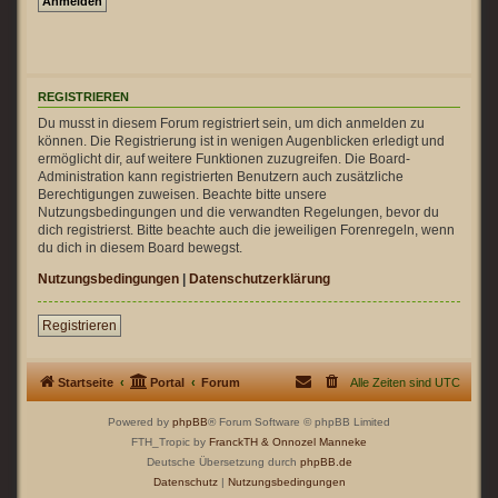
REGISTRIEREN
Du musst in diesem Forum registriert sein, um dich anmelden zu
können. Die Registrierung ist in wenigen Augenblicken erledigt und
ermöglicht dir, auf weitere Funktionen zuzugreifen. Die Board-
Administration kann registrierten Benutzern auch zusätzliche
Berechtigungen zuweisen. Beachte bitte unsere
Nutzungsbedingungen und die verwandten Regelungen, bevor du
dich registrierst. Bitte beachte auch die jeweiligen Forenregeln, wenn
du dich in diesem Board bewegst.
Nutzungsbedingungen
|
Datenschutzerklärung
Registrieren
Startseite
Portal
Forum
Alle Zeiten sind
UTC
Powered by
phpBB
® Forum Software © phpBB Limited
FTH_Tropic by
FranckTH
& Onnozel Manneke
Deutsche Übersetzung durch
phpBB.de
Datenschutz
|
Nutzungsbedingungen