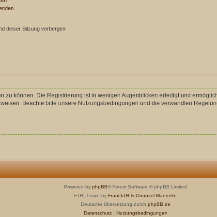
senden
d dieser Sitzung verbergen
n zu können. Die Registrierung ist in wenigen Augenblicken erledigt und ermöglich
uweisen. Beachte bitte unsere Nutzungsbedingungen und die verwandten Regelungen,
Powered by
phpBB
® Forum Software © phpBB Limited
FTH_Tropic by
FranckTH
& Onnozel Manneke
Deutsche Übersetzung durch
phpBB.de
Datenschutz
|
Nutzungsbedingungen