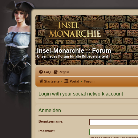
Insel-Monarchie :: Forum
Unser neues Forum für alle IM begeisterten!
FAQ
Regeln
Startseite
Portal
Forum
Login with your social network account
Anmelden
Benutzername:
Passwort:
Ich habe mein Passwort verges