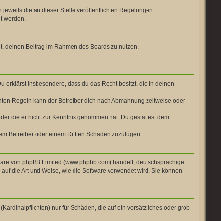
 jeweils die an dieser Stelle veröffentlichten Regelungen.
gt werden.
cht, deinen Beitrag im Rahmen des Boards zu nutzen.
Du erklärst insbesondere, dass du das Recht besitzt, die in deinen
chten Regeln kann der Betreiber dich nach Abmahnung zeitweise oder
t oder die er nicht zur Kenntnis genommen hat. Du gestattest dem
 dem Betreiber oder einem Dritten Schaden zuzufügen.
ftware von phpBB Limited (www.phpbb.com) handelt; deutschsprachige
auf die Art und Weise, wie die Software verwendet wird. Sie können
Kardinalpflichten) nur für Schäden, die auf ein vorsätzliches oder grob