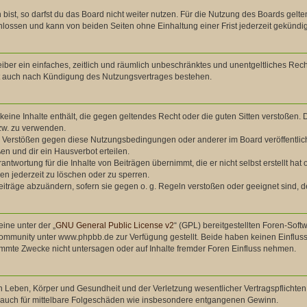
st, so darfst du das Board nicht weiter nutzen. Für die Nutzung des Boards gelten
lossen und kann von beiden Seiten ohne Einhaltung einer Frist jederzeit gekündi
treiber ein einfaches, zeitlich und räumlich unbeschränktes und unentgeltliches Re
bt auch nach Kündigung des Nutzungsvertrages bestehen.
r keine Inhalte enthält, die gegen geltendes Recht oder die guten Sitten verstoßen. 
zw. zu verwenden.
ei Verstößen gegen diese Nutzungsbedingungen oder anderer im Board veröffentli
n und dir ein Hausverbot erteilen.
antwortung für die Inhalte von Beiträgen übernimmt, die er nicht selbst erstellt ha
en jederzeit zu löschen oder zu sperren.
eiträge abzuändern, sofern sie gegen o. g. Regeln verstoßen oder geeignet sind,
ine unter der „
GNU General Public License v2
“ (GPL) bereitgestellten Foren-So
mmunity unter www.phpbb.de zur Verfügung gestellt. Beide haben keinen Einfluss 
mmte Zwecke nicht untersagen oder auf Inhalte fremder Foren Einfluss nehmen.
 Leben, Körper und Gesundheit und der Verletzung wesentlicher Vertragspflichten (
ilt auch für mittelbare Folgeschäden wie insbesondere entgangenen Gewinn.