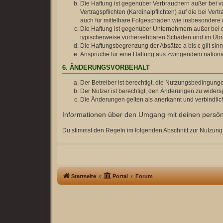
Die Haftung ist gegenüber Verbrauchern außer bei v
Vertragspflichten (Kardinalpflichten) auf die bei V
auch für mittelbare Folgeschäden wie insbesonder
Die Haftung ist gegenüber Unternehmern außer bei d
typischerweise vorhersehbaren Schäden und im Übrig
Die Haftungsbegrenzung der Absätze a bis c gilt sin
Ansprüche für eine Haftung aus zwingendem nationa
6. ÄNDERUNGSVORBEHALT
Der Betreiber ist berechtigt, die Nutzungsbedingung
Der Nutzer ist berechtigt, den Änderungen zu widers
Die Änderungen gelten als anerkannt und verbindli
Informationen über den Umgang mit deinen persönl
Du stimmst den Regeln im folgenden Abschnitt zur Nutzung
Startseite
Portal
Forum