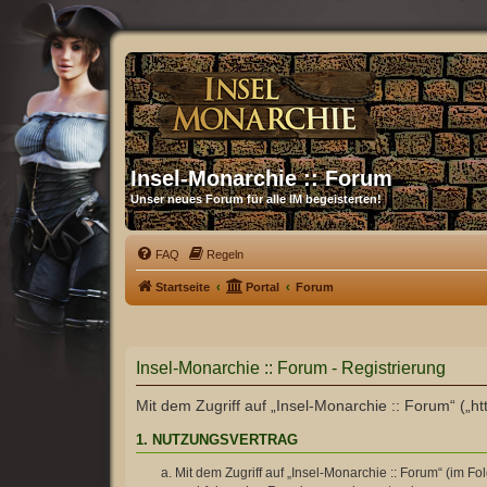
Insel-Monarchie :: Forum
Unser neues Forum für alle IM begeisterten!
FAQ
Regeln
Startseite
Portal
Forum
Insel-Monarchie :: Forum - Registrierung
Mit dem Zugriff auf „Insel-Monarchie :: Forum“ („h
1. NUTZUNGSVERTRAG
Mit dem Zugriff auf „Insel-Monarchie :: Forum“ (im F