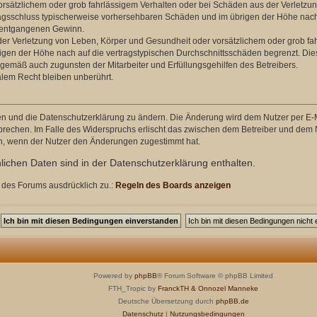
orsätzlichem oder grob fahrlässigem Verhalten oder bei Schäden aus der Verletzu
ertragsschluss typischerweise vorhersehbaren Schäden und im übrigen der Höhe nach
e entgangenen Gewinn.
er Verletzung von Leben, Körper und Gesundheit oder vorsätzlichem oder grob fahr
en der Höhe nach auf die vertragstypischen Durchschnittsschäden begrenzt. Dies
ngemäß auch zugunsten der Mitarbeiter und Erfüllungsgehilfen des Betreibers.
lem Recht bleiben unberührt.
en und die Datenschutzerklärung zu ändern. Die Änderung wird dem Nutzer per E-Ma
prechen. Im Falle des Widerspruchs erlischt das zwischen dem Betreiber und dem N
ch, wenn der Nutzer den Änderungen zugestimmt hat.
ichen Daten sind in der Datenschutzerklärung enthalten.
 des Forums ausdrücklich zu.:
Regeln des Boards anzeigen
Powered by
phpBB
® Forum Software © phpBB Limited
FTH_Tropic by
FranckTH
& Onnozel Manneke
Deutsche Übersetzung durch
phpBB.de
Datenschutz
|
Nutzungsbedingungen