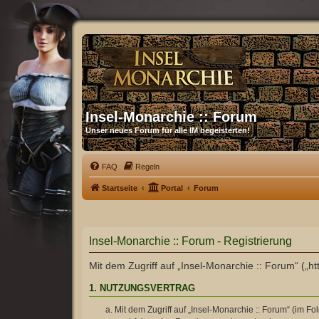
Insel-Monarchie :: Forum
Unser neues Forum für alle IM begeisterten!
FAQ
Regeln
Startseite
Portal
Forum
Insel-Monarchie :: Forum - Registrierung
Mit dem Zugriff auf „Insel-Monarchie :: Forum“ („h
1. NUTZUNGSVERTRAG
Mit dem Zugriff auf „Insel-Monarchie :: Forum“ (im F