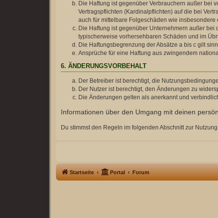
Die Haftung ist gegenüber Verbrauchern außer bei v
Vertragspflichten (Kardinalpflichten) auf die bei V
auch für mittelbare Folgeschäden wie insbesonder
Die Haftung ist gegenüber Unternehmern außer bei d
typischerweise vorhersehbaren Schäden und im Übrig
Die Haftungsbegrenzung der Absätze a bis c gilt sin
Ansprüche für eine Haftung aus zwingendem nationa
6. ÄNDERUNGSVORBEHALT
Der Betreiber ist berechtigt, die Nutzungsbedingung
Der Nutzer ist berechtigt, den Änderungen zu widers
Die Änderungen gelten als anerkannt und verbindli
Informationen über den Umgang mit deinen persönl
Du stimmst den Regeln im folgenden Abschnitt zur Nutzung
Startseite
Portal
Forum