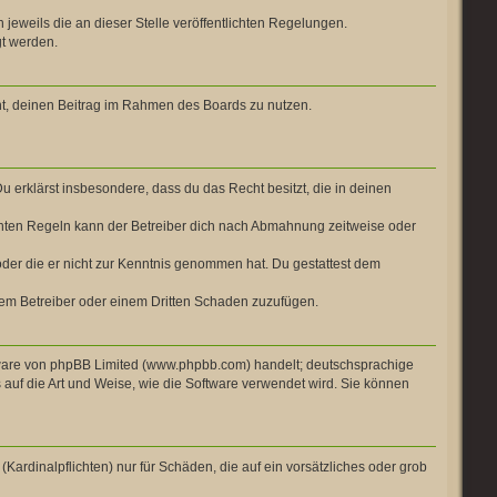
 jeweils die an dieser Stelle veröffentlichten Regelungen.
gt werden.
cht, deinen Beitrag im Rahmen des Boards zu nutzen.
Du erklärst insbesondere, dass du das Recht besitzt, die in deinen
chten Regeln kann der Betreiber dich nach Abmahnung zeitweise oder
t oder die er nicht zur Kenntnis genommen hat. Du gestattest dem
 dem Betreiber oder einem Dritten Schaden zuzufügen.
ftware von phpBB Limited (www.phpbb.com) handelt; deutschsprachige
auf die Art und Weise, wie die Software verwendet wird. Sie können
Kardinalpflichten) nur für Schäden, die auf ein vorsätzliches oder grob