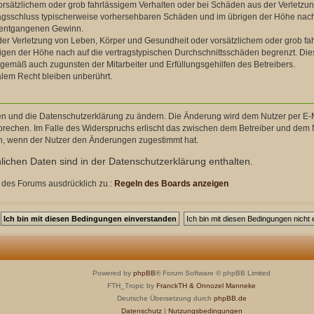
orsätzlichem oder grob fahrlässigem Verhalten oder bei Schäden aus der Verletzu
ertragsschluss typischerweise vorhersehbaren Schäden und im übrigen der Höhe nach
e entgangenen Gewinn.
er Verletzung von Leben, Körper und Gesundheit oder vorsätzlichem oder grob fahr
en der Höhe nach auf die vertragstypischen Durchschnittsschäden begrenzt. Dies
ngemäß auch zugunsten der Mitarbeiter und Erfüllungsgehilfen des Betreibers.
lem Recht bleiben unberührt.
en und die Datenschutzerklärung zu ändern. Die Änderung wird dem Nutzer per E-Ma
prechen. Im Falle des Widerspruchs erlischt das zwischen dem Betreiber und dem N
ch, wenn der Nutzer den Änderungen zugestimmt hat.
ichen Daten sind in der Datenschutzerklärung enthalten.
 des Forums ausdrücklich zu.:
Regeln des Boards anzeigen
Powered by
phpBB
® Forum Software © phpBB Limited
FTH_Tropic by
FranckTH
& Onnozel Manneke
Deutsche Übersetzung durch
phpBB.de
Datenschutz
|
Nutzungsbedingungen