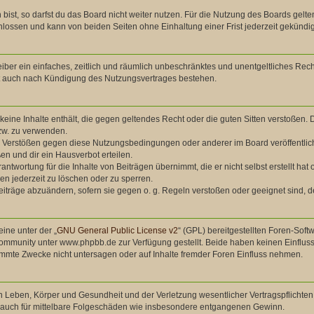
st, so darfst du das Board nicht weiter nutzen. Für die Nutzung des Boards gelten
lossen und kann von beiden Seiten ohne Einhaltung einer Frist jederzeit gekündi
treiber ein einfaches, zeitlich und räumlich unbeschränktes und unentgeltliches Re
bt auch nach Kündigung des Nutzungsvertrages bestehen.
r keine Inhalte enthält, die gegen geltendes Recht oder die guten Sitten verstoßen. 
zw. zu verwenden.
ei Verstößen gegen diese Nutzungsbedingungen oder anderer im Board veröffentli
n und dir ein Hausverbot erteilen.
antwortung für die Inhalte von Beiträgen übernimmt, die er nicht selbst erstellt ha
en jederzeit zu löschen oder zu sperren.
eiträge abzuändern, sofern sie gegen o. g. Regeln verstoßen oder geeignet sind,
ine unter der „
GNU General Public License v2
“ (GPL) bereitgestellten Foren-So
mmunity unter www.phpbb.de zur Verfügung gestellt. Beide haben keinen Einfluss 
mmte Zwecke nicht untersagen oder auf Inhalte fremder Foren Einfluss nehmen.
 Leben, Körper und Gesundheit und der Verletzung wesentlicher Vertragspflichten (
ilt auch für mittelbare Folgeschäden wie insbesondere entgangenen Gewinn.