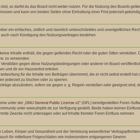
st, so darfst du das Board nicht weiter nutzen. Für die Nutzung des Boards gelten
lossen und kann von beiden Seiten ohne Einhaltung einer Frist jederzeit gekündi
treiber ein einfaches, zeitlich und räumlich unbeschränktes und unentgeltliches Re
bt auch nach Kündigung des Nutzungsvertrages bestehen.
r keine Inhalte enthält, die gegen geltendes Recht oder die guten Sitten verstoßen. 
zw. zu verwenden.
ei Verstößen gegen diese Nutzungsbedingungen oder anderer im Board veröffentli
n und dir ein Hausverbot erteilen.
antwortung für die Inhalte von Beiträgen übernimmt, die er nicht selbst erstellt ha
en jederzeit zu löschen oder zu sperren.
eiträge abzuändern, sofern sie gegen o. g. Regeln verstoßen oder geeignet sind,
ine unter der „
GNU General Public License v2
“ (GPL) bereitgestellten Foren-So
mmunity unter www.phpbb.de zur Verfügung gestellt. Beide haben keinen Einfluss 
mmte Zwecke nicht untersagen oder auf Inhalte fremder Foren Einfluss nehmen.
 Leben, Körper und Gesundheit und der Verletzung wesentlicher Vertragspflichten (
ilt auch für mittelbare Folgeschäden wie insbesondere entgangenen Gewinn.