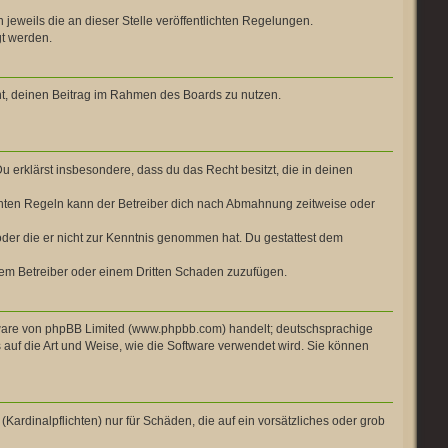
 jeweils die an dieser Stelle veröffentlichten Regelungen.
gt werden.
cht, deinen Beitrag im Rahmen des Boards zu nutzen.
Du erklärst insbesondere, dass du das Recht besitzt, die in deinen
chten Regeln kann der Betreiber dich nach Abmahnung zeitweise oder
t oder die er nicht zur Kenntnis genommen hat. Du gestattest dem
 dem Betreiber oder einem Dritten Schaden zuzufügen.
ftware von phpBB Limited (www.phpbb.com) handelt; deutschsprachige
auf die Art und Weise, wie die Software verwendet wird. Sie können
Kardinalpflichten) nur für Schäden, die auf ein vorsätzliches oder grob