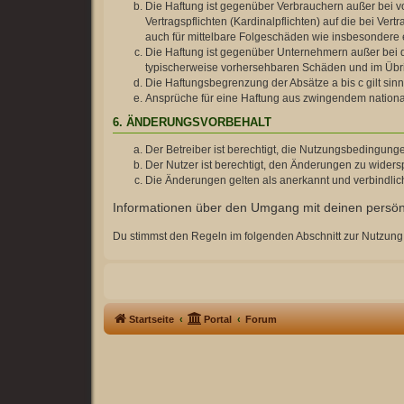
Die Haftung ist gegenüber Verbrauchern außer bei v
Vertragspflichten (Kardinalpflichten) auf die bei V
auch für mittelbare Folgeschäden wie insbesonder
Die Haftung ist gegenüber Unternehmern außer bei d
typischerweise vorhersehbaren Schäden und im Übrig
Die Haftungsbegrenzung der Absätze a bis c gilt sin
Ansprüche für eine Haftung aus zwingendem nationa
6. ÄNDERUNGSVORBEHALT
Der Betreiber ist berechtigt, die Nutzungsbedingung
Der Nutzer ist berechtigt, den Änderungen zu widers
Die Änderungen gelten als anerkannt und verbindli
Informationen über den Umgang mit deinen persönl
Du stimmst den Regeln im folgenden Abschnitt zur Nutzung
Startseite
Portal
Forum