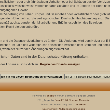
orsätzlichem oder grob fahrlässigem Verhalten oder bei Schäden aus der Verletzu
ertragsschluss typischerweise vorhersehbaren Schäden und im übrigen der Höhe nach
e entgangenen Gewinn.
er Verletzung von Leben, Körper und Gesundheit oder vorsätzlichem oder grob fahr
en der Höhe nach auf die vertragstypischen Durchschnittsschäden begrenzt. Dies
ngemäß auch zugunsten der Mitarbeiter und Erfüllungsgehilfen des Betreibers.
lem Recht bleiben unberührt.
en und die Datenschutzerklärung zu ändern. Die Änderung wird dem Nutzer per E-Ma
prechen. Im Falle des Widerspruchs erlischt das zwischen dem Betreiber und dem N
ch, wenn der Nutzer den Änderungen zugestimmt hat.
ichen Daten sind in der Datenschutzerklärung enthalten.
 des Forums ausdrücklich zu.:
Regeln des Boards anzeigen
Powered by
phpBB
® Forum Software © phpBB Limited
FTH_Tropic by
FranckTH
& Onnozel Manneke
Deutsche Übersetzung durch
phpBB.de
Datenschutz
|
Nutzungsbedingungen