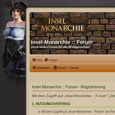
Insel-Monarchie :: Forum
Unser neues Forum für alle IM begeisterten!
FAQ
Regeln
Startseite
Portal
Forum
Insel-Monarchie :: Forum - Registrierung
Mit dem Zugriff auf „Insel-Monarchie :: Forum“ („h
1. NUTZUNGSVERTRAG
Mit dem Zugriff auf „Insel-Monarchie :: Forum“ (im F