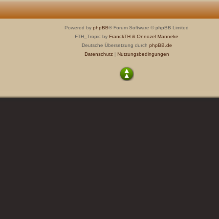
Powered by
phpBB
® Forum Software © phpBB Limited
FTH_Tropic by
FranckTH
& Onnozel Manneke
Deutsche Übersetzung durch
phpBB.de
Datenschutz
|
Nutzungsbedingungen