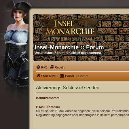
Insel-Monarchie :: Forum
Unser neues Forum für alle IM begeisterten!
FAQ
Regeln
Startseite
Portal
Forum
Aktivierungs-Schlüssel senden
Benutzername:
E-Mail-Adresse:
Du musst die E-Mail-Adresse angeben, die in deinem Profil hinterleg
Registrierung angegeben oder nachträglich in deinem persönlichen