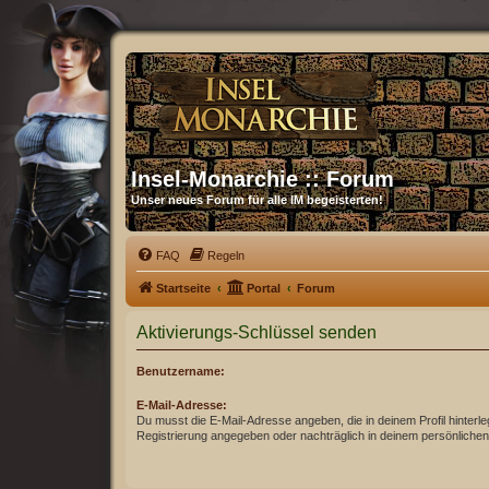
Insel-Monarchie :: Forum
Unser neues Forum für alle IM begeisterten!
FAQ
Regeln
Startseite
Portal
Forum
Aktivierungs-Schlüssel senden
Benutzername:
E-Mail-Adresse:
Du musst die E-Mail-Adresse angeben, die in deinem Profil hinterleg
Registrierung angegeben oder nachträglich in deinem persönlichen