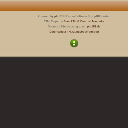
Powered by
phpBB
® Forum Software © phpBB Limited
FTH_Tropic by
FranckTH
& Onnozel Manneke
Deutsche Übersetzung durch
phpBB.de
Datenschutz
|
Nutzungsbedingungen