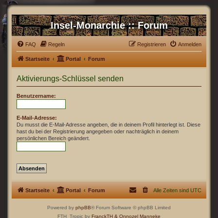
Insel-Monarchie :: Forum
FAQ
Regeln
Registrieren
Anmelden
Startseite
Portal
Forum
Aktivierungs-Schlüssel senden
Benutzername:
E-Mail-Adresse:
Du musst die E-Mail-Adresse angeben, die in deinem Profil hinterlegt ist. Diese
hast du bei der Registrierung angegeben oder nachträglich in deinem
persönlichen Bereich geändert.
Startseite
Portal
Forum
Alle Zeiten sind
UTC
Powered by
phpBB
® Forum Software © phpBB Limited
FTH_Tropic by
FranckTH
& Onnozel Manneke